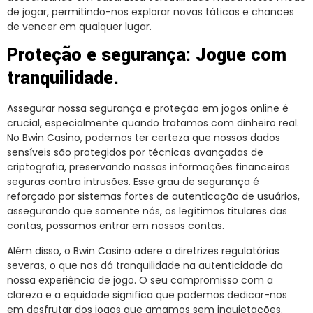
de jogar, permitindo-nos explorar novas táticas e chances
de vencer em qualquer lugar.
Proteção e segurança: Jogue com
tranquilidade.
Assegurar nossa segurança e proteção em jogos online é
crucial, especialmente quando tratamos com dinheiro real.
No Bwin Casino, podemos ter certeza que nossos dados
sensíveis são protegidos por técnicas avançadas de
criptografia, preservando nossas informações financeiras
seguras contra intrusões. Esse grau de segurança é
reforçado por sistemas fortes de autenticação de usuários,
assegurando que somente nós, os legítimos titulares das
contas, possamos entrar em nossos contas.
Além disso, o Bwin Casino adere a diretrizes regulatórias
severas, o que nos dá tranquilidade na autenticidade da
nossa experiência de jogo. O seu compromisso com a
clareza e a equidade significa que podemos dedicar-nos
em desfrutar dos jogos que amamos sem inquietações.