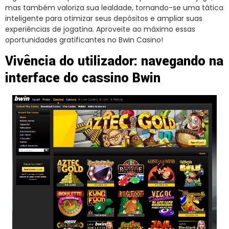
mas também valoriza sua lealdade, tornando-se uma tática
inteligente para otimizar seus depósitos e ampliar suas
experiências de jogatina. Aproveite ao máximo essas
oportunidades gratificantes no Bwin Casino!
Vivência do utilizador: navegando na
interface do cassino Bwin