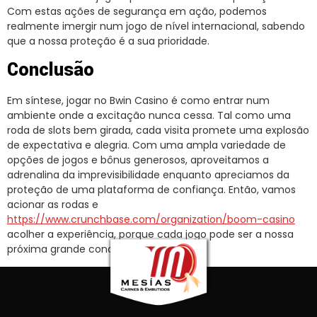
Com estas ações de segurança em ação, podemos
realmente imergir num jogo de nível internacional, sabendo
que a nossa proteção é a sua prioridade.
Conclusão
Em síntese, jogar no Bwin Casino é como entrar num
ambiente onde a excitação nunca cessa. Tal como uma
roda de slots bem girada, cada visita promete uma explosão
de expectativa e alegria. Com uma ampla variedade de
opções de jogos e bônus generosos, aproveitamos a
adrenalina da imprevisibilidade enquanto apreciamos da
proteção de uma plataforma de confiança. Então, vamos
acionar as rodas e
https://www.crunchbase.com/organization/boom-casino
acolher a experiência, porque cada jogo pode ser a nossa
próxima grande conquista!