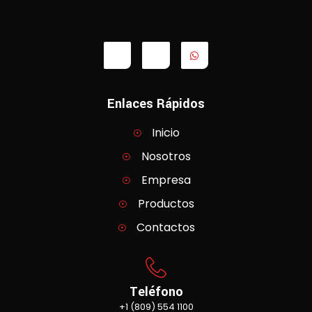
Enlaces Rápidos
Inicio
Nosotros
Empresa
Productos
Contactos
Teléfono
+1 (809) 554 1100