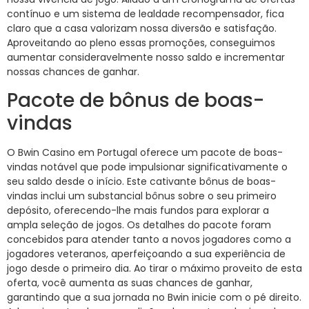
contínuo e um sistema de lealdade recompensador, fica
claro que a casa valorizam nossa diversão e satisfação.
Aproveitando ao pleno essas promoções, conseguimos
aumentar consideravelmente nosso saldo e incrementar
nossas chances de ganhar.
Pacote de bônus de boas-
vindas
O Bwin Casino em Portugal oferece um pacote de boas-
vindas notável que pode impulsionar significativamente o
seu saldo desde o início. Este cativante bônus de boas-
vindas inclui um substancial bônus sobre o seu primeiro
depósito, oferecendo-lhe mais fundos para explorar a
ampla seleção de jogos. Os detalhes do pacote foram
concebidos para atender tanto a novos jogadores como a
jogadores veteranos, aperfeiçoando a sua experiência de
jogo desde o primeiro dia. Ao tirar o máximo proveito de esta
oferta, você aumenta as suas chances de ganhar,
garantindo que a sua jornada no Bwin inicie com o pé direito.