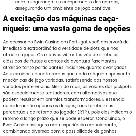
com a segurança e o cumprimento das normas,
assegurando um ambiente de jogo confiável.
A excitação das máquinas caça-
níqueis: uma vasta gama de opções
Ao acessar no Bwin Casino em Portugal, você observará de
imediato a extraordinária diversidade de slots que nos
atraem a jogar. Os motivos vibrantes vão de símbolos
clássicos de frutas a contos de aventura fascinantes,
atraindo tanto participantes iniciantes quanto avançados.
Ao examinar, encontraremos que cada máquina apresenta
mecânicas de jogo variadas, satisfazendo aos nossos
variados preferências. Além do mais, os valores dos jackpots
são especialmente tentadores, com alternativas que
podem resultar em prêmios transformadores. É essencial
considerar não apenas os designs, mas também as
percentuais de retorno ao jogador (RTP), pois elas indicam o
retorno a longo prazo que se pode esperar. Concluindo, o
Bwin Casino assegura uma experiência emocionante,
combinando diversão com o possibilidade de ganhos