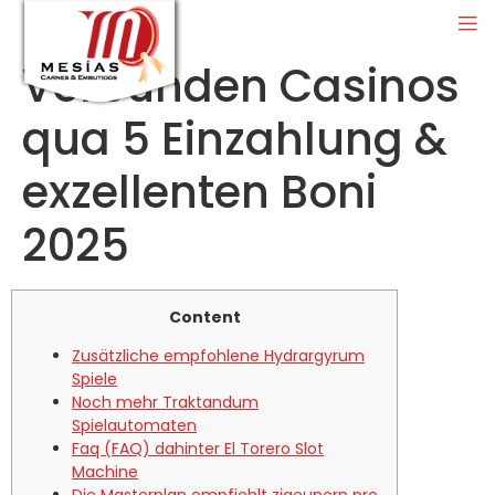
Verbunden Casinos
qua 5 Einzahlung &
exzellenten Boni
2025
Content
Zusätzliche empfohlene Hydrargyrum
Spiele
Noch mehr Traktandum
Spielautomaten
Faq (FAQ) dahinter El Torero Slot
Machine