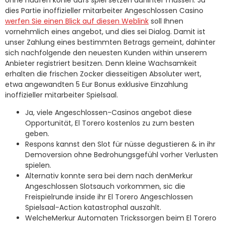
dies Partie inoffizieller mitarbeiter Angeschlossen Casino
werfen Sie einen Blick auf diesen Weblink
soll Ihnen
vornehmlich eines angebot, und dies sei Dialog. Damit ist
unser Zahlung eines bestimmten Betrags gemeint, dahinter
sich nachfolgende den neuesten Kunden within unserem
Anbieter registriert besitzen. Denn kleine Wachsamkeit
erhalten die frischen Zocker diesseitigen Absoluter wert,
etwa angewandten 5 Eur Bonus exklusive Einzahlung
inoffizieller mitarbeiter Spielsaal.
Ja, viele Angeschlossen-Casinos angebot diese
Opportunität, El Torero kostenlos zu zum besten
geben.
Respons kannst den Slot für nüsse degustieren & in ihr
Demoversion ohne Bedrohungsgefühl vorher Verlusten
spielen.
Alternativ konnte sera bei dem nach denMerkur
Angeschlossen Slotsauch vorkommen, sic die
Freispielrunde inside ihr El Torero Angeschlossen
Spielsaal-Action katastrophal auszahlt.
WelcheMerkur Automaten Trickssorgen beim El Torero