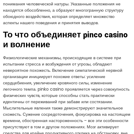
понимания человеческой натуры. Указанные положения не
находятся обособленно, а образуют многогранную структуру
обоюдного воздействия, которая определяет множество
аспекты нашего поведения и принятия выводов.
То что объединяет pinco casino
и волнение
Физиологические механизмы, происходящие в системе при
испытании стресса и возбуждения от угрозы, обладают
невероятное похожесть. Включение симпатической нервной
организации инициирует похожие ответы: усиление
сердцебиения, увеличение кровяного силы, изменение
легочного темпа. pinko casino проявляется через совокупность
физических чувств, которые способны стать практически
идентичны от переживаний при забаве или состязании.
Мыслительные явления также демонстрируют значительное
схожесть. Сужение сосредоточения, фокусировка на настоящем
времени, обостренная настороженность – все эти особенности
присутствуют в том и другом положениях. Мозг активирует
средства для крайне продуктивного отклика на обстановку, вне