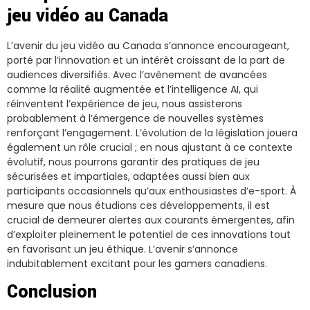
jeu vidéo au Canada
L’avenir du jeu vidéo au Canada s’annonce encourageant,
porté par l’innovation et un intérêt croissant de la part de
audiences diversifiés. Avec l’avènement de avancées
comme la réalité augmentée et l’intelligence AI, qui
réinventent l’expérience de jeu, nous assisterons
probablement à l’émergence de nouvelles systèmes
renforçant l’engagement. L’évolution de la législation jouera
également un rôle crucial ; en nous ajustant à ce contexte
évolutif, nous pourrons garantir des pratiques de jeu
sécurisées et impartiales, adaptées aussi bien aux
participants occasionnels qu’aux enthousiastes d’e-sport. À
mesure que nous étudions ces développements, il est
crucial de demeurer alertes aux courants émergentes, afin
d’exploiter pleinement le potentiel de ces innovations tout
en favorisant un jeu éthique. L’avenir s’annonce
indubitablement excitant pour les gamers canadiens.
Conclusion