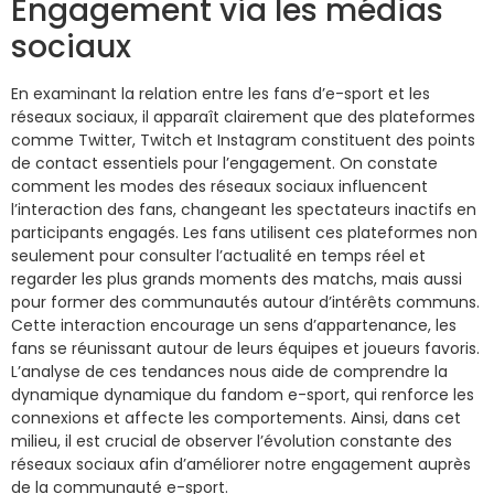
Engagement via les médias
sociaux
En examinant la relation entre les fans d’e-sport et les
réseaux sociaux, il apparaît clairement que des plateformes
comme Twitter, Twitch et Instagram constituent des points
de contact essentiels pour l’engagement. On constate
comment les modes des réseaux sociaux influencent
l’interaction des fans, changeant les spectateurs inactifs en
participants engagés. Les fans utilisent ces plateformes non
seulement pour consulter l’actualité en temps réel et
regarder les plus grands moments des matchs, mais aussi
pour former des communautés autour d’intérêts communs.
Cette interaction encourage un sens d’appartenance, les
fans se réunissant autour de leurs équipes et joueurs favoris.
L’analyse de ces tendances nous aide de comprendre la
dynamique dynamique du fandom e-sport, qui renforce les
connexions et affecte les comportements. Ainsi, dans cet
milieu, il est crucial de observer l’évolution constante des
réseaux sociaux afin d’améliorer notre engagement auprès
de la communauté e-sport.