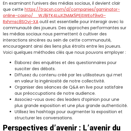
En examinant l’univers des médias sociaux, il devient clair
que cette
https://tracxn.com/d/companies/gaminator-
online-casino/__WJ1ljiTK4LuXZMAK5PEjSWEof9wG-
Rxhmsc8SOvj-XA
outil est essentielle pour interagir avec la
communauté des joueurs. Des approches performantes sur
les médias sociaux nous permettent à cultiver des
interactions sincères au sein de cette communauté,
encourageant ainsi des liens plus étroits entre les joueurs.
Voici quelques méthodes clés que nous pouvons employer :
Élaborez des enquêtes et des questionnaires pour
susciter des débats.
Diffusez du contenu créé par les utilisateurs qui met
en valeur la ingéniosité de notre collectivité.
Organiser des séances de Q&A en live pour satisfaire
aux préoccupations de notre audience.
Associez-vous avec des leaders d’opinion pour une
plus grande exposition et une plus grande authenticité.
Utilisez les hashtags pour augmenter la exposition et
structurer les conversations.
Perspectives d’avenir : L’avenir du