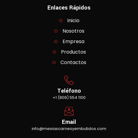
Enlaces Rápidos
Inicio
Nosotros
Empresa
Productos
Contactos
Teléfono
+1 (809) 554 1100
Email
info@mesiascarnesyembutidos.com