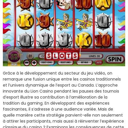
Grâce à le développement du secteur du jeu vidéo, on
remarque une fusion unique entre les casinos traditionnels
et l’univers dynamique de l’esport au Canada. L’approche
innovante du Lion Casino pendant les pauses des tournois
d’esport illustre sa contribution à l’amélioration de la
tradition du gaming. En développant des expériences
fascinantes, il s’adresse à une audience variée. Mais de
quelle manière cette stratégie parvient-elle non seulement
à attirer les participants, mais aussi à réinventer l’expérience
classique du casino ? Examinons les conséquences de cette