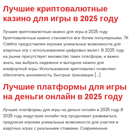
Лучшие криптовалютные
казино для игры в 2025 году
Лучшие криптовалютные казино для игры в 2025 году
Криптовалютные казино становятся все более популярными, 7K
Casino предоставляя игрокам уникальные возможности для
азартных игр с использованием цифровых валют. В 2025 году
на рынке присутствует множество таких платформ, и важно
знать, как выбрать надежное и выгодное казино для
комфортной игры. Использование криптовалют позволяет
обеспечить анонимность, быстрые транзакции […]
Лучшие платформы для игры
на деньги онлайн в 2025 году
Лучшие платформы для игры на деньги онлайн в 2025 году В
2025 году индустрия онлайн-игр продолжает развиваться,
предлагая игрокам уникальные возможности для участия в
азартных играх с реальными ставками. Современные