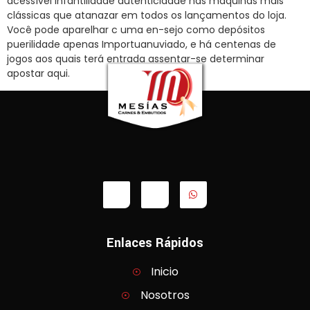
acessível infantilidade autenticidade nas maquinas mais
clássicas que atanazar em todos os lançamentos do loja.
Você pode aparelhar c uma en-sejo como depósitos
puerilidade apenas Importuanuviado, e há centenas de
jogos aos quais terá entrada assentar-se determinar
apostar aqui.
Enlaces Rápidos
Inicio
Nosotros