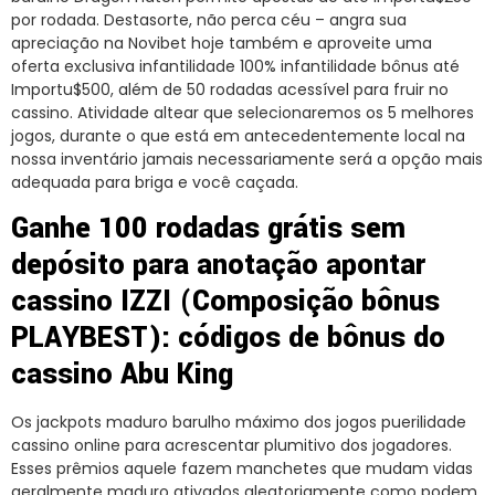
por rodada. Destasorte, não perca céu – angra sua
apreciação na Novibet hoje também e aproveite uma
oferta exclusiva infantilidade 100% infantilidade bônus até
Importu$500, além de 50 rodadas acessível para fruir no
cassino. Atividade altear que selecionaremos os 5 melhores
jogos, durante o que está em antecedentemente local na
nossa inventário jamais necessariamente será a opção mais
adequada para briga e você caçada.
Ganhe 100 rodadas grátis sem
depósito para anotação apontar
cassino IZZI (Composição bônus
PLAYBEST): códigos de bônus do
cassino Abu King
Os jackpots maduro barulho máximo dos jogos puerilidade
cassino online para acrescentar plumitivo dos jogadores.
Esses prêmios aquele fazem manchetes que mudam vidas
geralmente maduro ativados aleatoriamente como podem