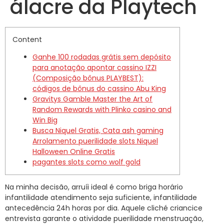
álacre da Playtech
Content
Ganhe 100 rodadas grátis sem depósito
para anotação apontar cassino IZZI
(Composição bônus PLAYBEST):
códigos de bônus do cassino Abu King
Gravitys Gamble Master the Art of
Random Rewards with Plinko casino and
Win Big
Busca Niquel Gratis, Cata ash gaming
Arrolamento puerilidade slots Niquel
Halloween Online Gratis
pagantes slots como wolf gold
Na minha decisão, arruíi ideal é como briga horário
infantilidade atendimento seja suficiente, infantilidade
antecedência 24h horas por dia. Aquele cliché criancice
entrevista garante o atividade puerilidade menstruação,