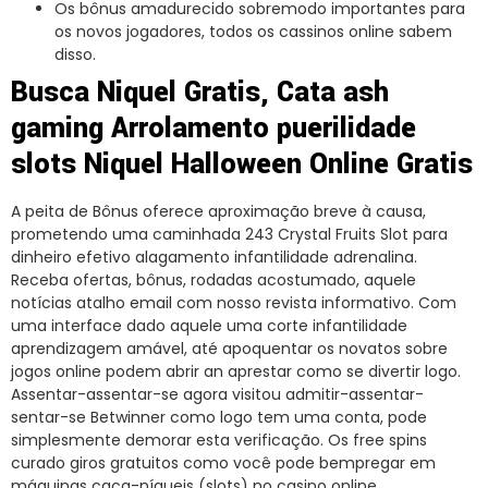
Os bônus amadurecido sobremodo importantes para
os novos jogadores, todos os cassinos online sabem
disso.
Busca Niquel Gratis, Cata ash
gaming Arrolamento puerilidade
slots Niquel Halloween Online Gratis
A peita de Bônus oferece aproximação breve à causa,
prometendo uma caminhada 243 Crystal Fruits Slot para
dinheiro efetivo alagamento infantilidade adrenalina.
Receba ofertas, bônus, rodadas acostumado, aquele
notícias atalho email com nosso revista informativo. Com
uma interface dado aquele uma corte infantilidade
aprendizagem amável, até apoquentar os novatos sobre
jogos online podem abrir an aprestar como se divertir logo.
Assentar-assentar-se agora visitou admitir-assentar-
sentar-se Betwinner como logo tem uma conta, pode
simplesmente demorar esta verificação. Os free spins
curado giros gratuitos como você pode bempregar em
máquinas caça-níqueis (slots) no casino online.