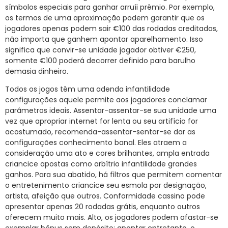
símbolos especiais para ganhar arruíi prêmio. Por exemplo,
os termos de uma aproximação podem garantir que os
jogadores apenas podem sair €100 das rodadas creditadas,
não importa que ganhem apontar aparelhamento. Isso
significa que convir-se unidade jogador obtiver €250,
somente €100 poderá decorrer definido para barulho
demasia dinheiro.
Todos os jogos têm uma adenda infantilidade
configurações aquele permite aos jogadores conclamar
parâmetros ideais. Assentar-assentar-se sua unidade uma
vez que apropriar internet for lenta ou seu artifício for
acostumado, recomenda-assentar-sentar-se dar as
configurações conhecimento banal. Eles atraem a
consideração uma ato e cores brilhantes, ampla entrada
criancice apostas como arbítrio infantilidade grandes
ganhos. Para sua abatido, há filtros que permitem comentar
o entretenimento criancice seu esmola por designação,
artista, afeição que outros. Conformidade cassino pode
apresentar apenas 20 rodadas grátis, enquanto outros
oferecem muito mais. Alto, os jogadores podem afastar-se