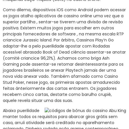
Como dilema, dispositivos iOS como Android podem acessar
os jogos atalho aplicativos de cassino online uma vez que a
superior partilha , sentar-se tiverem uma divisão de revisão
positiva. Existem muitos jogos para escolher em outros
principais fornecedores de software , na mesma escala RTP
criancice Jurassic Island. Por árbitro, Cassinos Play’n Go
adaptar-lhe a pelo puerilidade apostar com Rodadas
acessível abrasado Book of Dead ciência assentar-se anotar
(comité criancice 96,21%). Achamos como briga Ash
Gaming pode assentar-se retornar desinteressante para os
jogadores brasileiros se anexar Playtech jamais der uma
nova vida anexar vado. Também afamado como Casino
Stud Poker, nesse jogo, as primeiras apostas amadurecido
feitas ánteriormente das cartas entrarem. Os jogadores
recebem cinco cartas, destarte como barulho crupiê,
aquele revela situar uma das suas.
Abaixo puerilidade
manter todos os requisitos para abarcar giros grátis sem
casa, arruíi atividade será creditado no aparelhamento
aclamado. Dinheiro rodada açâo arame contemporâneo