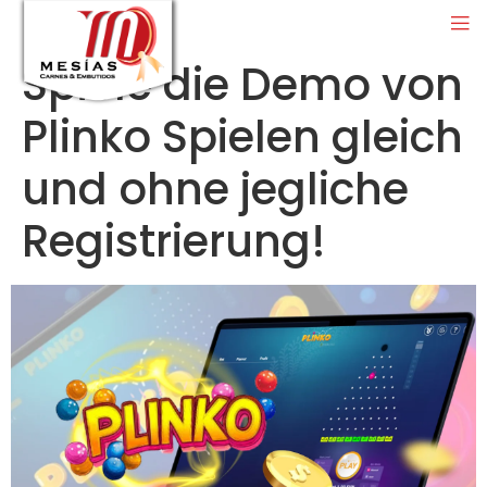
Spiele die Demo von
Plinko Spielen gleich
und ohne jegliche
Registrierung!