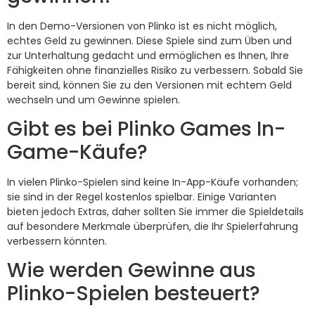
In den Demo-Versionen von Plinko ist es nicht möglich,
echtes Geld zu gewinnen. Diese Spiele sind zum Üben und
zur Unterhaltung gedacht und ermöglichen es Ihnen, Ihre
Fähigkeiten ohne finanzielles Risiko zu verbessern. Sobald Sie
bereit sind, können Sie zu den Versionen mit echtem Geld
wechseln und um Gewinne spielen.
Gibt es bei Plinko Games In-
Game-Käufe?
In vielen Plinko-Spielen sind keine In-App-Käufe vorhanden;
sie sind in der Regel kostenlos spielbar. Einige Varianten
bieten jedoch Extras, daher sollten Sie immer die Spieldetails
auf besondere Merkmale überprüfen, die Ihr Spielerfahrung
verbessern könnten.
Wie werden Gewinne aus
Plinko-Spielen besteuert?