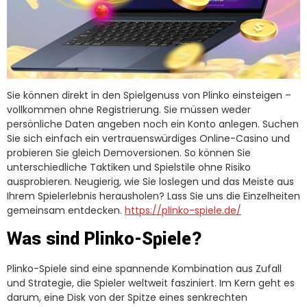
Sie können direkt in den Spielgenuss von Plinko einsteigen –
vollkommen ohne Registrierung. Sie müssen weder
persönliche Daten angeben noch ein Konto anlegen. Suchen
Sie sich einfach ein vertrauenswürdiges Online-Casino und
probieren Sie gleich Demoversionen. So können Sie
unterschiedliche Taktiken und Spielstile ohne Risiko
ausprobieren. Neugierig, wie Sie loslegen und das Meiste aus
Ihrem Spielerlebnis herausholen? Lass Sie uns die Einzelheiten
gemeinsam entdecken.
https://plinko-spiele.de/
Was sind Plinko-Spiele?
Plinko-Spiele sind eine spannende Kombination aus Zufall
und Strategie, die Spieler weltweit fasziniert. Im Kern geht es
darum, eine Disk von der Spitze eines senkrechten