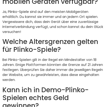
mobilen Geräten verfügbar?
Ja, Plinko-Spiele sind auf den meisten Mobilgeräten
erhältlich. Du kannst sie immer und an jedem Ort spielen.
Vergewissere dich, dass dein Gerät über eine zuverlässige
Internetverbindung verfügt, und schon kannst du dein Glück
versuchen!
Welche Altersgrenzen gelten
für Plinko-Spiele?
Bei Plinko-Spielen gilt in der Regel ein Mindestalter von 18
Jahren. Einige Plattformen könnten die Grenze auf 21 Jahren
festlegen. Überprüfen Sie daher immer die jeweiligen Regeln
der Website, um zu gewährleisten, dass diese eingehalten
werden.
Kann ich in Demo-Plinko-
Spielen echtes Geld
gewinnen?