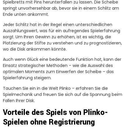
Spielbretts mit Pins herunterfallen zu lassen. Die Scheibe
springt unvorhersehbar ab, bevor sie in einem Schlitz am
Ende unten ankommt.
Jeder Schlitz hat in der Regel einen unterschiedlichen
Auszahlungswert, was für ein aufregendes Spielerfahrung
sorgt. Um Ihren Gewinn zu erhöhen, ist es wichtig, die
Platzierung der Stifte zu verstehen und zu prognostizieren,
wo die Disk ankommen könnte.
Auch wenn Glück eine bedeutende Funktion hat, kann der
Einsatz strategischer Methoden – wie die Auswahl des
optimalen Moments zum Einwerfen der Scheibe – das
Spielerfahrung steigern.
Tauchen Sie ein in die Welt Plinko – erfahren Sie die
Spielmechanik und freuen Sie sich auf die Spannung beim
Fallen Ihrer Disk.
Vorteile des Spiels von Plinko-
Spielen ohne Registrierung