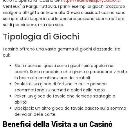
1670 fu aperta la "Casino de
https://edelweissjollycalcio.it/
Venteux" a Parigi. Tuttavia, i primi esempi di giochi d’azzardo
risalgono all’Egitto antico e alla Grecia classica. I casinò sono
sempre stati luoghi in cui le persone possono scommettere
soldi per vincere, ma non solo.
Tipologia di Giochi
I casinò offrono una vasta gamma di giochi d’azzardo, tra
cui:
Slot machine: questi sono i giochi più popolari nei
casinò. Sono macchine che girano e producono vincite
in base alla combinazione dei simboli.
Roulette: un gioco di fortuna in cui le persone
scommettono su numeri o colori della ruota.
Poker: un gioco da tavolo che richiede strategia e
abilità.
Blackjack: un altro gioco da tavolo basato sulla somma
dei valori delle carte.
Benefici della Visita a un Casinò