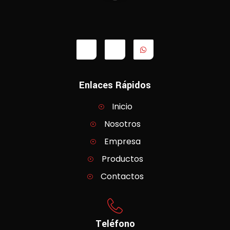
Enlaces Rápidos
Inicio
Nosotros
Empresa
Productos
Contactos
Teléfono