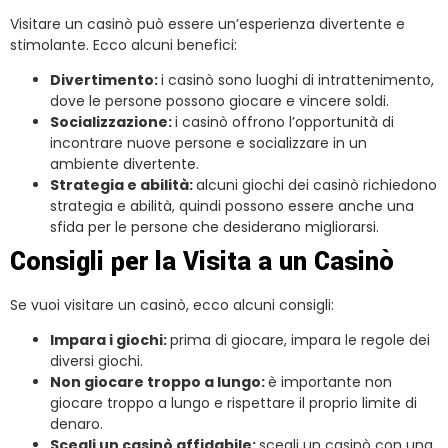
Visitare un casinò può essere un’esperienza divertente e
stimolante. Ecco alcuni benefici:
Divertimento:
i casinò sono luoghi di intrattenimento,
dove le persone possono giocare e vincere soldi.
Socializzazione:
i casinò offrono l’opportunità di
incontrare nuove persone e socializzare in un
ambiente divertente.
Strategia e abilità:
alcuni giochi dei casinò richiedono
strategia e abilità, quindi possono essere anche una
sfida per le persone che desiderano migliorarsi.
Consigli per la Visita a un Casinò
Se vuoi visitare un casinò, ecco alcuni consigli:
Impara i giochi:
prima di giocare, impara le regole dei
diversi giochi.
Non giocare troppo a lungo:
è importante non
giocare troppo a lungo e rispettare il proprio limite di
denaro.
Scegli un casinò affidabile:
scegli un casinò con una