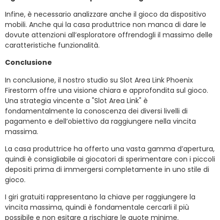
Infine, è necessario analizzare anche il gioco da dispositivo
mobili. Anche qui la casa produttrice non manca di dare le
dovute attenzioni all’esploratore offrendogli il massimo delle
caratteristiche funzionalità.
Conclusione
In conclusione, il nostro studio su Slot Area Link Phoenix
Firestorm offre una visione chiara e approfondita sul gioco.
Una strategia vincente a "Slot Area Link" è
fondamentalmente la conoscenza dei diversi livelli di
pagamento e dell’obiettivo da raggiungere nella vincita
massima.
La casa produttrice ha offerto una vasta gamma d’apertura,
quindi è consigliabile ai giocatori di sperimentare con i piccoli
depositi prima di immergersi completamente in uno stile di
gioco.
I giri gratuiti rappresentano la chiave per raggiungere la
vincita massima, quindi è fondamentale cercarli il più
possibile e non esitare a rischiare le quote minime.