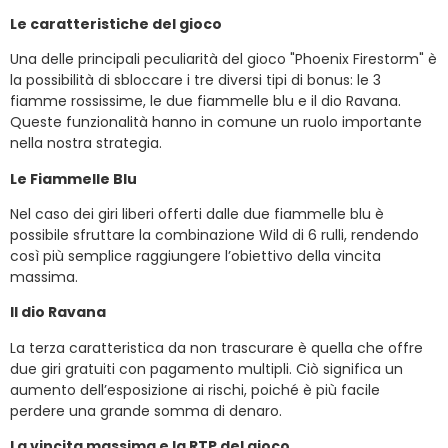
Le caratteristiche del gioco
Una delle principali peculiarità del gioco "Phoenix Firestorm" è
la possibilità di sbloccare i tre diversi tipi di bonus: le 3
fiamme rossissime, le due fiammelle blu e il dio Ravana.
Queste funzionalità hanno in comune un ruolo importante
nella nostra strategia.
Le Fiammelle Blu
Nel caso dei giri liberi offerti dalle due fiammelle blu è
possibile sfruttare la combinazione Wild di 6 rulli, rendendo
così più semplice raggiungere l’obiettivo della vincita
massima.
Il dio Ravana
La terza caratteristica da non trascurare è quella che offre
due giri gratuiti con pagamento multipli. Ciò significa un
aumento dell’esposizione ai rischi, poiché è più facile
perdere una grande somma di denaro.
La vincita massima e la RTP del gioco