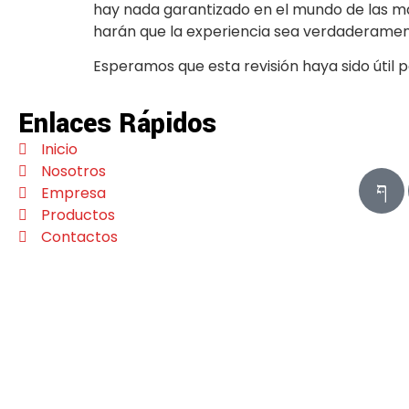
hay nada garantizado en el mundo de las m
harán que la experiencia sea verdaderament
Esperamos que esta revisión haya sido útil 
Enlaces Rápidos
Inicio
Nosotros
Empresa
Productos
Contactos