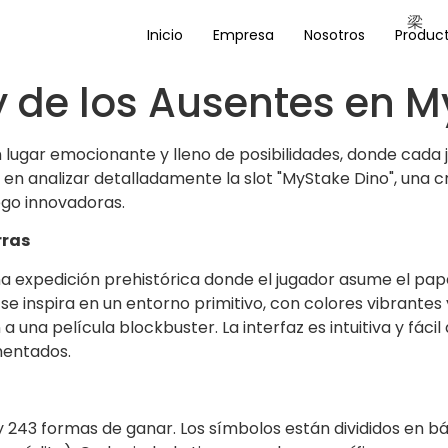
Inicio
Empresa
Nosotros
Produc
y de los Ausentes en M
lugar emocionante y lleno de posibilidades, donde cada 
s en analizar detalladamente la slot "MyStake Dino", un
ego innovadoras.
rras
a expedición prehistórica donde el jugador asume el pape
t se inspira en un entorno primitivo, con colores vibrantes
na película blockbuster. La interfaz es intuitiva y fácil 
mentados.
 243 formas de ganar. Los símbolos están divididos en bási