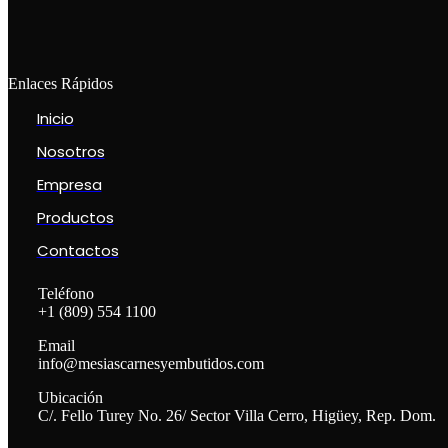
Enlaces Rápidos
Inicio
Nosotros
Empresa
Productos
Contactos
Teléfono
+1 (809) 554 1100
Email
info@mesiascarnesyembutidos.com
Ubicación
C/. Fello Turey No. 26/ Sector Villa Cerro, Higüey, Rep. Dom.