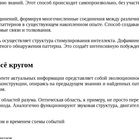
 знаний. Этот способ происходит самопроизвольно, без участия
динений, формируя многочисленные соединения между различным
 паттернов в существующем накопленном опыте. Способ создава
ые связи и толкования.
 осуществляет структура стимулирования интеллекта. Дофамин
ятного обнаружения паттерна. Это создаёт интенсивную побужд
сё кругом
енте актуальных информации представляет собой эволюционно
онструкции, опираясь на предыдущем знаниях и найденных патте
ом.
бластей разума. Оптическая область, к примеру, не просто пер
иода. Аналогично функционируют звуковая структура, двигатель
вом и временем схемы событий
гнозов