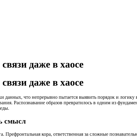
связи даже в хаосе
связи даже в хаосе
ки данных, что непрерывно пытается выявить порядок и логику
ования. Распознавание образов превратилось в одним из фунда
еды.
ь смысл
зга. Префронтальная кора, ответственная за сложные познавате