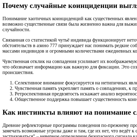
Почему случайные коинциденции выгл
Понимание хаотичных коинциденций как существенных явлений
возможно существенные связи была жизненно важна для выжива
случайности.
Связанная со статистикой чутьё индивида функционирует нето
обстоятельств в азино 777 принуждает нас понимать редкие со
массами индивидов и огромными количествами ежедневных кон
Чувственная отклик на совпадения усиливает их воображаемую
что обозначает информацию как важную для фиксации. Это со
происшествия.
Селективное внимание фокусируется на нетипичных явл
Чувственная память укрепляет память о совпадениях, к п
Ретроспективная предвзятость искажает анализ вероятно
Общественное поддержка повышает существенность кои
Как инстинкты влияют на понимание 
Древние рефлекторные программы поведения по-прежнему прои
замечать возможные угрозы даже и там, где их нет, что ведё
застраховаться" – неверное определение безопасного сигнала к