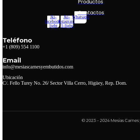
Productos
Contactos
Jki-
Jki-
Whatsapp
facebook-
instagram-
light
1-light
Teléfono
+1 (809) 554 1100
Email
info@mesiascarnesyembutidos.com
Ubicación
C/. Fello Turey No. 26/ Sector Villa Cerro, Higüey, Rep. Dom.
© 2023 – 2024 Mesias Carnes