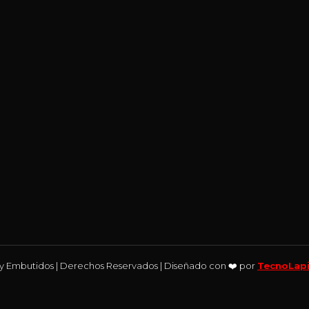
 y Embutidos | Derechos Reservados | Diseñado con ❤️ por
TecnoLap