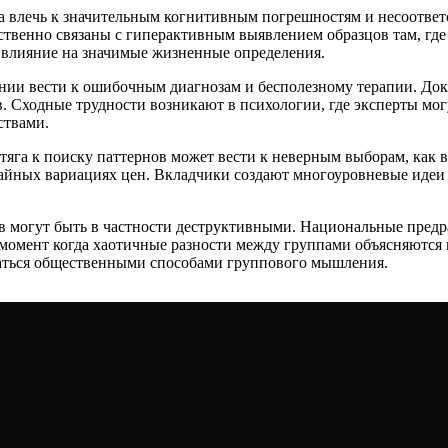
на влечь к значительным когнитивным погрешностям и несоотв
твенно связаны с гиперактивным выявлением образцов там, где
т влияние на значимые жизненные определения.
янии вести к ошибочным диагнозам и бесполезному терапии. Д
в. Сходные трудности возникают в психологии, где эксперты мо
ствами.
тяга к поиску паттернов может вести к неверным выборам, как 
йных вариациях цен. Вкладчики создают многоуровневые идеи и
 могут быть в частности деструктивными. Национальные предр
 момент когда хаотичные разности между группами объясняются
аться общественными способами группового мышления.