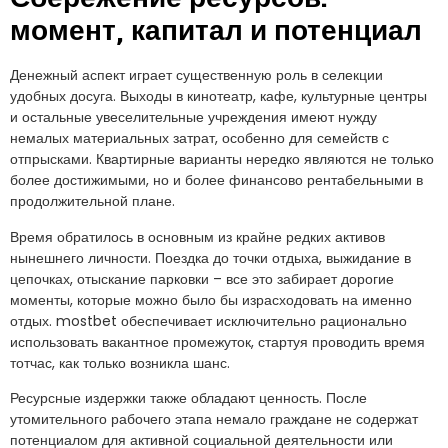
момент, капитал и потенциал
Денежный аспект играет существенную роль в селекции
удобных досуга. Выходы в кинотеатр, кафе, культурные центры
и остальные увеселительные учреждения имеют нужду
немалых материальных затрат, особенно для семейств с
отпрысками. Квартирные варианты нередко являются не только
более достижимыми, но и более финансово рентабельными в
продолжительной плане.
Время обратилось в основным из крайне редких активов
нынешнего личности. Поездка до точки отдыха, выжидание в
цепочках, отыскание парковки – все это забирает дорогие
моменты, которые можно было бы израсходовать на именно
отдых. mostbet обеспечивает исключительно рационально
использовать вакантное промежуток, стартуя проводить время
тотчас, как только возникла шанс.
Ресурсные издержки также обладают ценность. После
утомительного рабочего этапа немало граждане не содержат
потенциалом для активной социальной деятельности или