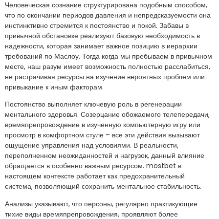
Человеческая сознание структурирована подобным способом,
что по окончании периодов давления и непредсказуемости она
инстинктивно стремится к постоянство и покой. Забавы в
привычной обстановке реализуют базовую необходимость в
надежности, которая занимает важное позицию в иерархии
требований по Маслоу. Тогда когда мы пребываем в привычном
месте, наш разум имеет возможность полностью расслабиться,
не растрачивая ресурсы на изучение вероятных проблем или
привыкание к иным факторам.
Постоянство выполняет ключевую роль в регенерации
ментального здоровья. Созерцание обожаемого телепередачи,
времяпрепровождение в изученную компьютерную игру или
просмотр в комфортном стуле – все эти действия вызывают
ощущение управления над условиями. В реальности,
переполненном неожиданностей и нагрузок, данный влияние
обращается в особенно важным ресурсом. mostbet в
настоящем контексте работает как предохранительный
система, позволяющий сохранить ментальное стабильность.
Анализы указывают, что персоны, регулярно практикующие
тихие виды времяпрепровождения, проявляют более