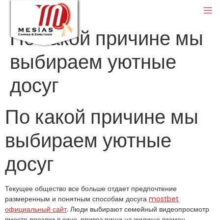
По какой причине мы
выбираем уютные
досуг
По какой причине мы
выбираем уютные
досуг
Текущее общество все больше отдает предпочтение
размеренным и понятным способам досуга
mostbet
официальный сайт
. Люди выбирают семейный видеопросмотр
вместо поездки в кино, привоз пищи на жилище взамен