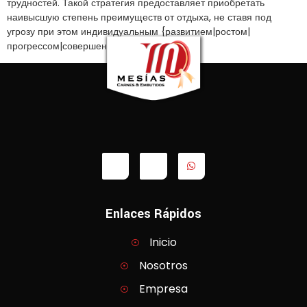
трудностей. Такой стратегия предоставляет приобретать
наивысшую степень преимуществ от отдыха, не ставя под
угрозу при этом индивидуальным {развитием|ростом|
прогрессом|совершенствован
Enlaces Rápidos
Inicio
Nosotros
Empresa