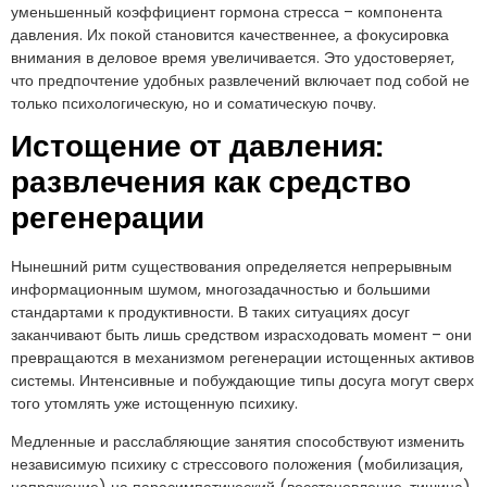
уменьшенный коэффициент гормона стресса – компонента
давления. Их покой становится качественнее, а фокусировка
внимания в деловое время увеличивается. Это удостоверяет,
что предпочтение удобных развлечений включает под собой не
только психологическую, но и соматическую почву.
Истощение от давления:
развлечения как средство
регенерации
Нынешний ритм существования определяется непрерывным
информационным шумом, многозадачностью и большими
стандартами к продуктивности. В таких ситуациях досуг
заканчивают быть лишь средством израсходовать момент – они
превращаются в механизмом регенерации истощенных активов
системы. Интенсивные и побуждающие типы досуга могут сверх
того утомлять уже истощенную психику.
Медленные и расслабляющие занятия способствуют изменить
независимую психику с стрессового положения (мобилизация,