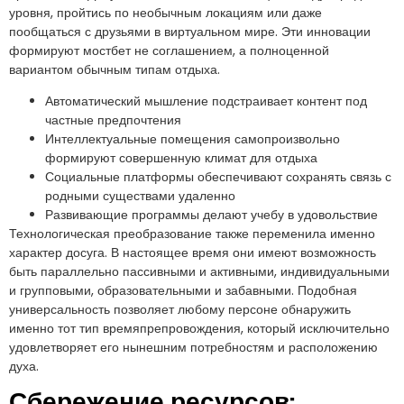
уровня, пройтись по необычным локациям или даже
пообщаться с друзьями в виртуальном мире. Эти инновации
формируют мостбет не соглашением, а полноценной
вариантом обычным типам отдыха.
Автоматический мышление подстраивает контент под
частные предпочтения
Интеллектуальные помещения самопроизвольно
формируют совершенную климат для отдыха
Социальные платформы обеспечивают сохранять связь с
родными существами удаленно
Развивающие программы делают учебу в удовольствие
Технологическая преобразование также переменила именно
характер досуга. В настоящее время они имеют возможность
быть параллельно пассивными и активными, индивидуальными
и групповыми, образовательными и забавными. Подобная
универсальность позволяет любому персоне обнаружить
именно тот тип времяпрепровождения, который исключительно
удовлетворяет его нынешним потребностям и расположению
духа.
Сбережение ресурсов: