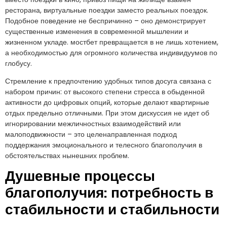
ресторана, виртуальные поездки заместо реальных поездок.
Подобное поведение не беспричинно – оно демонстрирует
существенные изменения в современной мышлении и
жизненном укладе. мостбет превращается в не лишь хотением,
а необходимостью для огромного количества индивидуумов по
глобусу.
Стремление к предпочтению удобных типов досуга связана с
набором причин: от высокого степени стресса в обыденной
активности до цифровых опций, которые делают квартирные
отдых предельно отличными. При этом дискуссия не идет об
игнорировании межличностных взаимодействий или
малоподвижности – это целенаправленная подход
поддержания эмоционального и телесного благополучия в
обстоятельствах нынешних проблем.
Душевные процессы
благополучия: потребность в
стабильности и стабильности