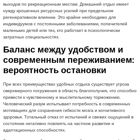
выходов по рекреационным местам. Домашний отдых имеет
нужду крошечных ресурсных усилий при предельном
регенеративном влиянии. Это крайне необходимо для
индивидуумов с постоянными заболеваниями, попечителей
маленьких детей или тех, кто работает в психологически
затратных специальностях.
Баланс между удобством и
современным переживанием:
вероятность остановки
При всех преимуществах удобных отдыха существует угроза
сверхмерного погружения в область благополучия, что способно
привести к чувственному и мыслительному торможению.
Человеческий разум испытывает потребность в современных
мотивациях для сохранения гибкости мозга и когнитивного
здоровья. Тотальный отказ от испытаний и свежих ощущений в
состоянии негативно повлиять на частном развитии и
адаптационных способностях.