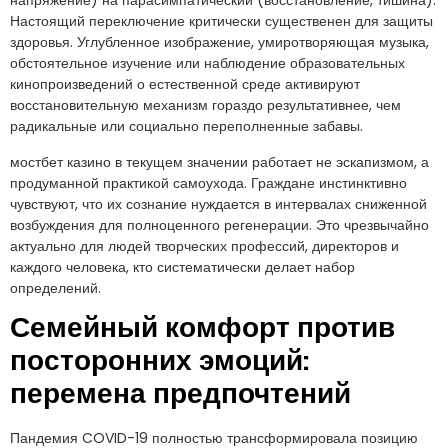
напряжение) на парасимпатический (восстановление, тишина).
Настоящий переключение критически существенен для защиты
здоровья. Углубленное изображение, умиротворяющая музыка,
обстоятельное изучение или наблюдение образовательных
кинопроизведений о естественной среде активируют
восстановительную механизм гораздо результативнее, чем
радикальные или социально переполненные забавы.
мостбет казино в текущем значении работает не эскапизмом, а
продуманной практикой самоухода. Граждане инстинктивно
чувствуют, что их сознание нуждается в интервалах сниженной
возбуждения для полноценного регенерации. Это чрезвычайно
актуально для людей творческих профессий, директоров и
каждого человека, кто систематически делает набор
определений.
Семейный комфорт против
посторонних эмоций:
перемена предпочтений
Пандемия COVID-19 полностью трансформировала позицию