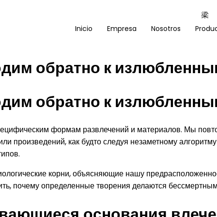
Inicio
Empresa
Nosotros
Produ
одим обратно к излюбленны
одим обратно к излюбленны
 специфическим формам развлечений и материалов. Мы пов
 или произведений, как будто следуя незаметному алгоритм
типов.
зиологические корни, объясняющие нашу предрасположенно
ть, почему определенные творения делаются бессмертными 
ивающиеся основания влеч