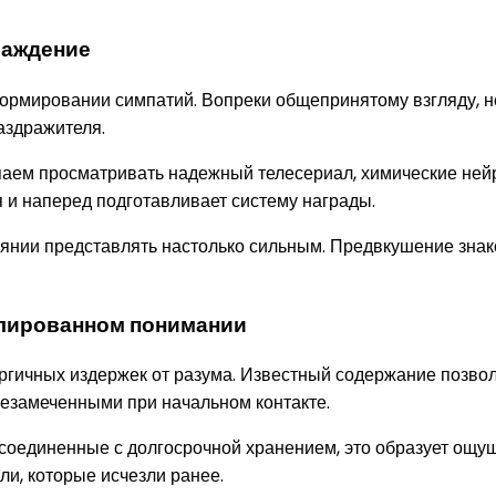
раждение
формировании симпатий. Вопреки общепринятому взгляду, 
аздражителя.
аем просматривать надежный телесериал, химические ней
и наперед подготавливает систему награды.
тоянии представлять настолько сильным. Предвкушение зна
блированном понимании
гичных издержек от разума. Известный содержание позво
незамеченными при начальном контакте.
 соединенные с долгосрочной хранением, это образует ощ
и, которые исчезли ранее.