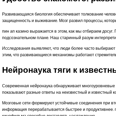
Развивающаяся биология обеспечивает толкование челов
защищенность и выживание. Мозг развил процессы, которы
пин ап казино выражается в этом, как мы отбираем досуг
подсознательном плане. Наш старинный разум интерпрети
Исследования выявляют, что люди более часто выбирают 
этим, что развивающиеся механизмы работают стремитель
Нейронаука тяги к извест
Современная нейронаука обнаруживает многоуровневые п
показывают разные ответы на неизвестный и известный ко
Мозговые сети формируют устойчивые соединения при вто
информация перерабатывается быстрее и продуктивнее. п
кинофильма способно доставлять наслаждение.