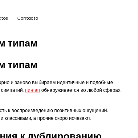
ctos
Contacto
м типам
м типам
торно и заново выбираем идентичные и подобные
у симпатий.
пин ап
обнаруживается во любой сферах
сть к воспроизведению позитивных ощущений.
классиками, а прочие скоро исчезают.
ения к дублированию