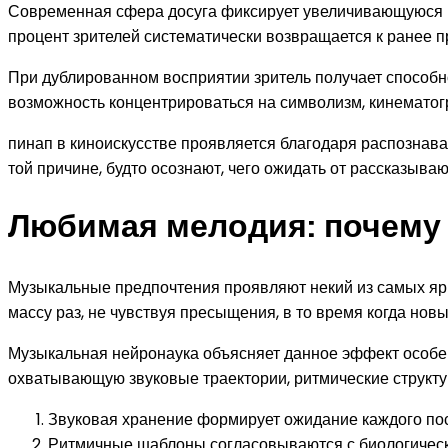
Современная сфера досуга фиксирует увеличивающуюся р
процент зрителей систематически возвращается к ранее 
При дублированном восприятии зритель получает способн
возможность концентрироваться на символизм, кинематог
пинап в киноискусстве проявляется благодаря распознав
той причине, будто осознают, чего ожидать от рассказыва
Любимая мелодия: почему 
Музыкальные предпочтения проявляют некий из самых яр
массу раз, не чувствуя пресыщения, в то время когда нов
Музыкальная нейронаука объясняет данное эффект особе
охватывающую звуковые траектории, ритмические структу
Звуковая хранение формирует ожидание каждого по
Ритмичные шаблоны согласовываются с биологичес