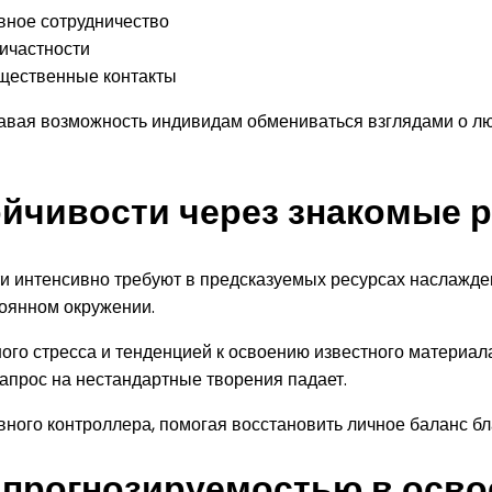
вное сотрудничество
ичастности
щественные контакты
давая возможность индивидам обмениваться взглядами о 
ойчивости через знакомые 
ти интенсивно требуют в предсказуемых ресурсах наслажде
оянном окружении.
го стресса и тенденцией к освоению известного материала
запрос на нестандартные творения падает.
евного контроллера, помогая восстановить личное баланс 
 прогнозируемостью в осво