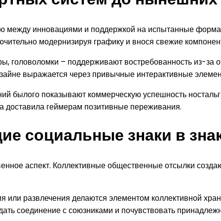
ию между инновациями и поддержкой на испытанные форма
ючительно модернизируя графику и внося свежие компонен
ры, головоломки – поддерживают востребованность из-за о
изайне выражается через привычные интерактивные элемен
ий былого показывают коммерческую успешность ностальги
гда доставила геймерам позитивные переживания.
ие социальные знаки в зн
енное аспект. Коллективные общественные отсылки созда
я или развлечения делаются элементом коллективной хран
дать соединение с союзниками и почувствовать принадлежно