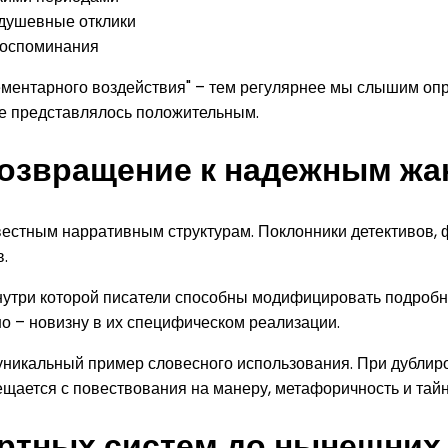
душевные отклики
воспоминания
ементарного воздействия" – тем регулярнее мы слышим оп
ие представлялось положительным.
возвращение к надежным жа
естным нарративным структурам. Поклонники детективов, 
.
нутри которой писатели способны модифицировать подробн
но – новизну в их специфическом реализации.
никальный пример словесного использования. При дублир
ается с повествования на манеру, метафоричность и тайн
артных систем до нынешних