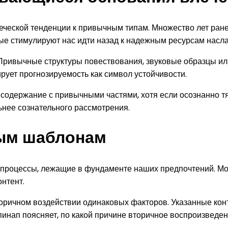
еческой тенденции к привычным типам. Множество лет ран
е стимулируют нас идти назад к надежным ресурсам наслаж
. Привычные структуры повествования, звуковые образцы и
рует прогнозируемость как символ устойчивости.
содержание с привычными частями, хотя если осознанно тя
нее сознательного рассмотрения.
ным шаблонам
роцессы, лежащие в фундаменте наших предпочтений. Моз
нтент.
ричном воздействии одинаковых факторов. Указанные конт
инап поясняет, по какой причине вторичное воспроизведе