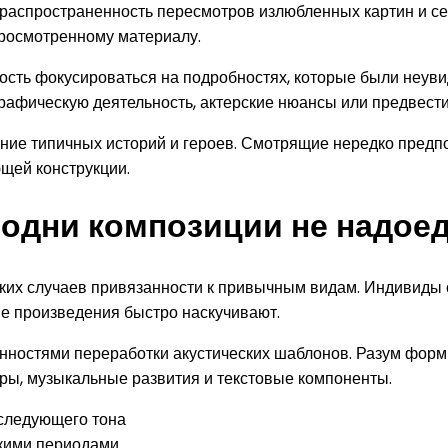
аспространенность пересмотров излюбленных картин и сер
просмотренному материалу.
ость фокусироваться на подробностях, которые были неув
рафическую деятельность, актерские нюансы или предвест
ание типичных историй и героев. Смотрящие нередко пред
ющей конструкции.
одни композиции не надое
ких случаев привязанности к привычным видам. Индивиды
ые произведения быстро наскучивают.
нностями переработки акустических шаблонов. Разум форм
ры, музыкальные развития и текстовые компоненты.
следующего тона
кими периодами