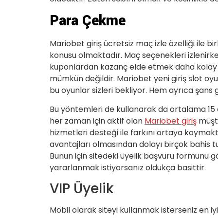
Para Çekme
Mariobet giriş ücretsiz maç izle özelliği ile b
konusu olmaktadır. Maç seçenekleri izlenirken
kuponlardan kazanç elde etmek daha kolay hal
mümkün değildir. Mariobet yeni giriş slot oy
bu oyunlar sizleri bekliyor. Hem ayrıca şans 
Bu yöntemleri de kullanarak da ortalama 15 d
her zaman için aktif olan
Mariobet giriş
müşte
hizmetleri desteği ile farkını ortaya koymakta
avantajları olmasından dolayı birçok bahis 
Bunun için sitedeki üyelik başvuru formunu 
yararlanmak istiyorsanız oldukça basittir.
VIP Üyelik
Mobil olarak siteyi kullanmak isterseniz en 