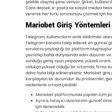
şekilde ulaşma şansı veriyor. Şirket, kullanıc
Canlı destek, e-posta ve sosyal medya hesapla
vererek her türlü sorununuzu çözmek için haz
Mariobet Giriş Yöntemleri
Telegram, kullanıcıların anlık bildirimler a
Telegram kanalını takip ederek en güncel gelişm
sorularını paylaştığı bir platform oluşmuştur.
çevrimiçi bahis dünyasında adını duyuran ve u
sunduğu geniş oyun yelpazesi, yüksek oranlı 
oldukça yüksek olduğu bir ortamda, firma su
daha fazla bilgi edineceksiniz. Mariobet giri
karşılaşılan bir durumdur. Bu problemler, gene
nedenlerle ortaya çıkabilir.
Mariobet platformunda yapılan tüm pa
Ayrıca, tarayıcı ayarlarının güncel olm
için denenebilir.