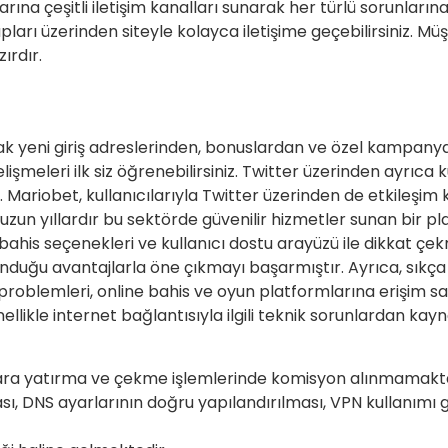
ılarına çeşitli iletişim kanalları sunarak her türlü sorunlar
rı üzerinden siteyle kolayca iletişime geçebilirsiniz. Müşt
ırdır.
larak yeni giriş adreslerinden, bonuslardan ve özel kampan
eleri ilk siz öğrenebilirsiniz. Twitter üzerinden ayrıca kull
 Mariobet, kullanıcılarıyla Twitter üzerinden de etkileşim k
zun yıllardır bu sektörde güvenilir hizmetler sunan bir pl
bahis seçenekleri ve kullanıcı dostu arayüzü ile dikkat ç
nduğu avantajlarla öne çıkmayı başarmıştır. Ayrıca, sıkça
ş problemleri, online bahis ve oyun platformlarına erişim s
llikle internet bağlantısıyla ilgili teknik sorunlardan kayn
ra yatırma ve çekme işlemlerinde komisyon alınmamakta
ası, DNS ayarlarının doğru yapılandırılması, VPN kullanımı 