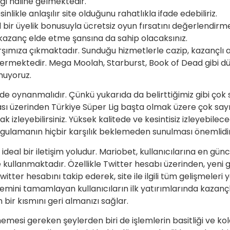
eği haline gelmektedir.
inlikle anlaşılır site olduğunu rahatlıkla ifade edebiliriz.
el bir üyelik bonusuyla ücretsiz oyun fırsatını değerlendirm
azanç elde etme şansına da sahip olacaksınız.
arşımıza çıkmaktadır. Sunduğu hizmetlerle cazip, kazançlı 
ermektedir. Mega Moolah, Starburst, Book of Dead gibi düny
unuyoruz.
de oynanmalıdır. Çünkü yukarıda da belirttiğimiz gibi çok sa
sı üzerinden Türkiye Süper Lig başta olmak üzere çok sayıd
larak izleyebilirsiniz. Yüksek kalitede ve kesintisiz izleyebile
ygulamanın hiçbir karşılık beklemeden sunulması önemlidir
n ideal bir iletişim yoludur. Mariobet, kullanıcılarına en gü
 kullanmaktadır. Özellikle Twitter hesabı üzerinden, yeni 
witter hesabını takip ederek, site ile ilgili tüm gelişmeleri 
işlemini tamamlayan kullanıcıların ilk yatırımlarında kazanç
 bir kısmını geri almanızı sağlar.
mesi gereken şeylerden biri de işlemlerin basitliği ve kolay