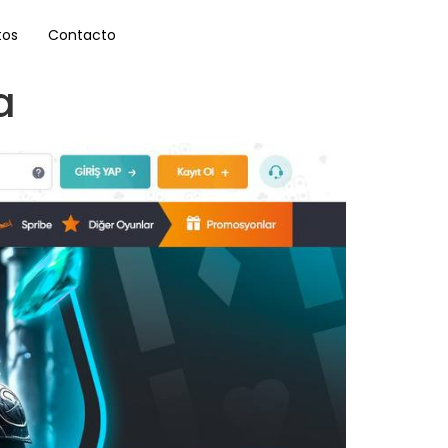
tos
Contacto
a