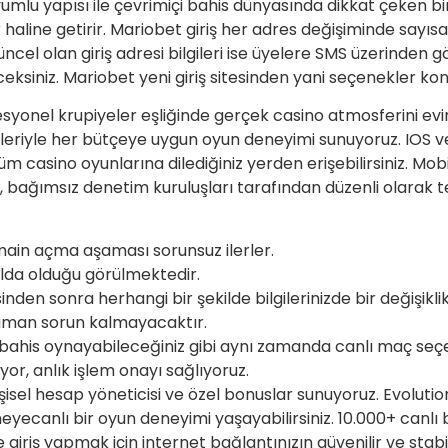
umlu yapısı ile çevrimiçi bahis dünyasında dikkat çeken bir 
haline getirir. Mariobet giriş her adres değişiminde sayısa
ncel olan giriş adresi bilgileri ise üyelere SMS üzerinden
ceksiniz. Mariobet yeni giriş sitesinden yani seçenekler ko
fesyonel krupiyeler eşliğinde gerçek casino atmosferini evin
leriyle her bütçeye uygun oyun deneyimi sunuyoruz. IOS v
 casino oyunlarına dilediğiniz yerden erişebilirsiniz. Mobil
bağımsız denetim kuruluşları tarafından düzenli olarak tes
main açma aşaması sorunsuz ilerler.
olda olduğu görülmektedir.
inden sonra herhangi bir şekilde bilgilerinizde bir değişik
 zaman sorun kalmayacaktır.
is oynayabileceğiniz gibi aynı zamanda canlı maç seçene
or, anlık işlem onayı sağlıyoruz.
kişisel hesap yöneticisi ve özel bonuslar sunuyoruz. Evoluti
heyecanlı bir oyun deneyimi yaşayabilirsiniz. 10.000+ canlı
 giriş yapmak için internet bağlantınızın güvenilir ve sta