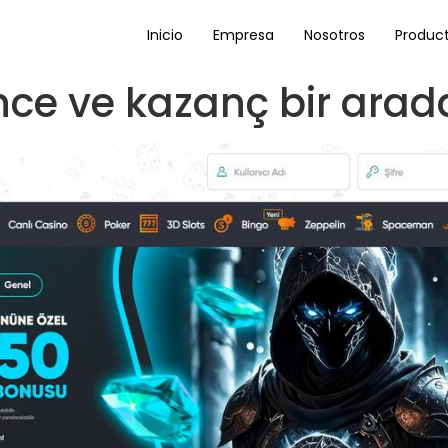
Inicio
Empresa
Nosotros
Produc
nce ve kazanç bir arad