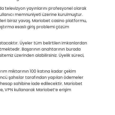
da televizyon yayınlarını profesyonel olarak
ullanıcı memnuniyeti üzerine kurulmuştur.
mleri biraz yavaş. Mariobet casino platformu,
aştırma esaslı giriş problemi çözüm
 katacaktır. Üyeler tüm belirtilen imkanlardan
 etmektedir. Başarının anahtarının burada
emiz üzerinden alabilirsiniz. Üyelik süreci,
ırım miktarının 100 katına kadar çekim
Üçüncü şahıslar tarafından yapılan ödemeler
 hesap sahibine iade edilecektir. Mariobet
kle, VPN kullanarak Mariobet’e erişim