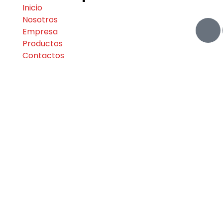
Inicio
Nosotros
Empresa
Productos
Contactos