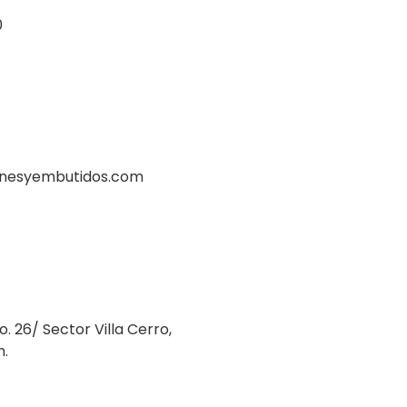
0
rnesyembutidos.com
o. 26/ Sector Villa Cerro,
m.