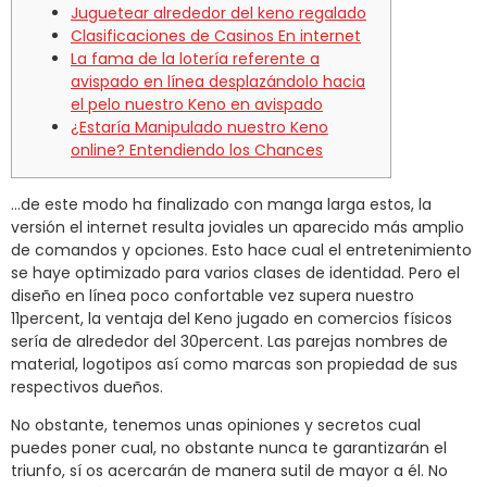
Juguetear alrededor del keno regalado
Clasificaciones de Casinos En internet
La fama de la lotería referente a
avispado en línea desplazándolo hacia
el pelo nuestro Keno en avispado
¿Estaría Manipulado nuestro Keno
online? Entendiendo los Chances
…de este modo ha finalizado con manga larga estos, la
versión el internet resulta joviales un aparecido más amplio
de comandos y opciones. Esto hace cual el entretenimiento
se haye optimizado para varios clases de identidad. Pero el
diseño en línea poco confortable vez supera nuestro
11percent, la ventaja del Keno jugado en comercios físicos
serí­a de alrededor del 30percent.
Las parejas nombres de
material, logotipos así­ como marcas son propiedad de sus
respectivos dueños.
No obstante, tenemos unas opiniones y secretos cual
puedes poner cual, no obstante nunca te garantizarán el
triunfo, sí os acercarán de manera sutil de mayor a él. No