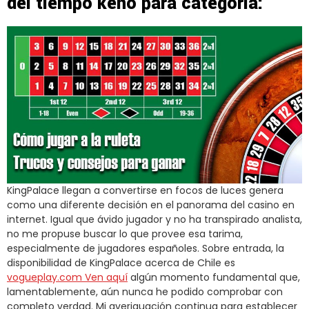
del tiempo keno para categoría:
KingPalace llegan a convertirse en focos de luces genera
como una diferente decisión en el panorama del casino en
internet. Igual que ávido jugador y no ha transpirado analista,
no me propuse buscar lo que provee esa tarima,
especialmente de jugadores españoles. Sobre entrada, la
disponibilidad de KingPalace acerca de Chile es
vogueplay.com Ven aquí
algún momento fundamental que,
lamentablemente, aún nunca he podido comprobar con
completo verdad. Mi averiguación continua para establecer