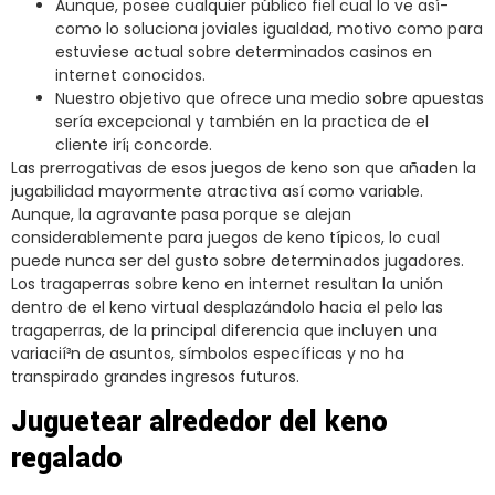
Aunque, posee cualquier público fiel cual lo ve así­
como lo soluciona joviales igualdad, motivo como para
estuviese actual sobre determinados casinos en
internet conocidos.
Nuestro objetivo que ofrece una medio sobre apuestas
serí­a excepcional y también en la practica de el
cliente irí¡ concorde.
Las prerrogativas de esos juegos de keno son que añaden la
jugabilidad mayormente atractiva así­ como variable.
Aunque, la agravante pasa porque se alejan
considerablemente para juegos de keno típicos, lo cual
puede nunca ser del gusto sobre determinados jugadores.
Los tragaperras sobre keno en internet resultan la unión
dentro de el keno virtual desplazándolo hacia el pelo las
tragaperras, de la principal diferencia que incluyen una
variacií³n de asuntos, símbolos específicas y no ha
transpirado grandes ingresos futuros.
Juguetear alrededor del keno
regalado