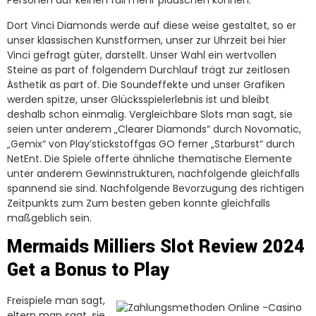
Personen auf keinen fall mehr plauschen können.
Dort Vinci Diamonds werde auf diese weise gestaltet, so er
unser klassischen Kunstformen, unser zur Uhrzeit bei hier
Vinci gefragt güter, darstellt. Unser Wahl ein wertvollen
Steine as part of folgendem Durchlauf trägt zur zeitlosen
Ästhetik as part of. Die Soundeffekte und unser Grafiken
werden spitze, unser Glücksspielerlebnis ist und bleibt
deshalb schon einmalig. Vergleichbare Slots man sagt, sie
seien unter anderem „Clearer Diamonds“ durch Novomatic,
„Gemix“ von Play’stickstoffgas GO ferner „Starburst“ durch
NetEnt. Die Spiele offerte ähnliche thematische Elemente
unter anderem Gewinnstrukturen, nachfolgende gleichfalls
spannend sie sind. Nachfolgende Bevorzugung des richtigen
Zeitpunkts zum Zum besten geben konnte gleichfalls
maßgeblich sein.
Mermaids Milliers Slot Review 2024
Get a Bonus to Play
Freispiele man sagt,
eltern man sagt, sie