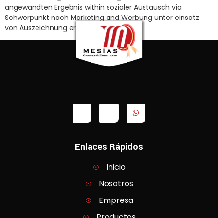
angewandten Ergebnis within sozialer Austausch via
Schwerpunkt nach Marketing and Werbung unter einsatz
von Auszeichnung erworben.
Enlaces Rápidos
Inicio
Nosotros
Empresa
Productos