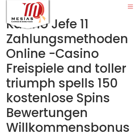
Kasino Jefe 11
Zahlungsmethoden
Online -Casino
Freispiele and toller
triumph spells 150
kostenlose Spins
Bewertungen
Willkommensbonus