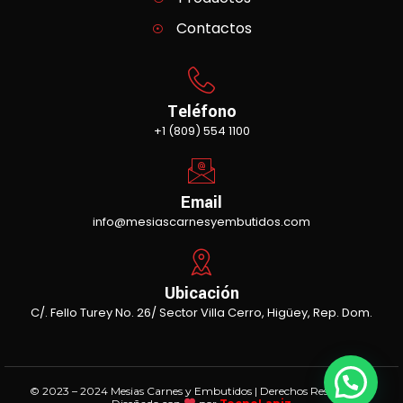
Contactos
Teléfono
+1 (809) 554 1100
Email
info@mesiascarnesyembutidos.com
Ubicación
C/. Fello Turey No. 26/ Sector Villa Cerro, Higüey, Rep. Dom.
© 2023 – 2024 Mesias Carnes y Embutidos | Derechos Reservados |