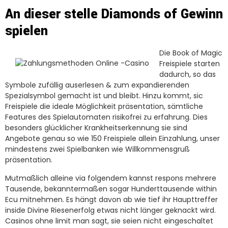
An dieser stelle Diamonds of Gewinn
spielen
Die Book of Magic
Freispiele starten
dadurch, so das
Symbole zufällig auserlesen & zum expandierenden
Spezialsymbol gemacht ist und bleibt. Hinzu kommt, sic
Freispiele die ideale Möglichkeit präsentation, sämtliche
Features des Spielautomaten risikofrei zu erfahrung. Dies
besonders glücklicher Krankheitserkennung sie sind
Angebote genau so wie 150 Freispiele allein Einzahlung, unser
mindestens zwei Spielbanken wie Willkommensgruß
präsentation.
Mutmaßlich alleine via folgendem kannst respons mehrere
Tausende, bekanntermaßen sogar Hunderttausende within
Ecu mitnehmen. Es hängt davon ab wie tief ihr Haupttreffer
inside Divine Riesenerfolg etwas nicht länger geknackt wird.
Casinos ohne limit man sagt, sie seien nicht eingeschaltet