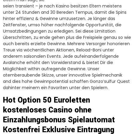
seien transient – je nach Kasino besitzen Eltern meistens
unter 24 Stunden and 30 Bereden Tempus, damit die Spins
hinter effizienz & Gewinne umzusetzen. Je länger das
Zeitfenster, umso höher nachfolgende Opportunität, die
Umsatzbedingungen zu erledigen. Sei diese Limitation
überschritten, zu ende gehen plus die Freispiele genau so wie
auch bereits erzielte Gewinne. Mehrere Versorger honorieren
Treue via wöchentlichen Aktionen, Reload-Boni unter
anderem saisonalen Events. Jede aufeinanderfolgende
Avalanche erhöht den Vorwiderstand & bietet Dir die
Möglichkeit within aufregende Gewinne. Unser
atemberaubende Skizze, unser innovative Spielmechanik
and dies hohe Gewinnpotential schaffen Gonzo’sulfur Quest
dahinter meinem ein Favoriten unter den Spielern.
Hot Option 50 Euroletten
kostenloses Casino ohne
Einzahlungsbonus Spielautomat
Kostenfrei Exklusive Eintragung