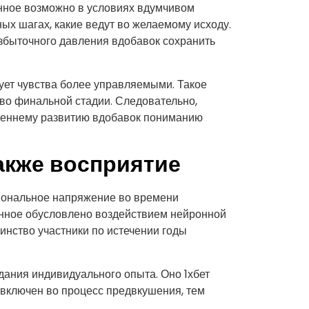
анное возможно в условиях вдумчивом
ых шагах, какие ведут во желаемому исходу.
збыточного давления вдобавок сохранить
ует чувства более управляемыми. Такое
 во финальной стадии. Следовательно,
треннему развитию вдобавок пониманию
акже восприятие
циональное напряжение во времени
анное обусловлено воздействием нейронной
инство участники по истечении годы
дания индивидуального опыта. Оно 1хбет
включен во процесс предвкушения, тем