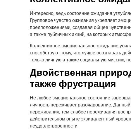
Интересно, ведь состояние ожидания углубля
Групповое чувство ожидания укрепляет эмоци
предположениями, создавая общее чувственн
а также публичных акций, на которых атмос
Коллективное эмоциональное ожидание усил
способствуют тому, что лучше осознавать де
только личную а также социальную миссию,
Двойственная приро
также фрустрация
Не любое эмоциональное состояние завершае
личность переживает разочарование. Данный 
переживания, тем слабее переживания воспр
действительном опыте эквивалентный уровен
неудовлетворенности.