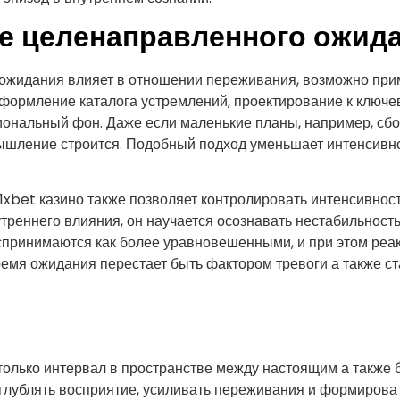
е целенаправленного ожид
ожидания влияет в отношении переживания, возможно прим
ормление каталога устремлений, проектирование к ключ
нальный фон. Даже если маленькие планы, например, сбор
ышление строится. Подобный подход уменьшает интенсивнос
bet казино также позволяет контролировать интенсивность
нутреннего влияния, он научается осознавать нестабильност
оспринимаются как более уравновешенными, и при этом ре
время ожидания перестает быть фактором тревоги а также с
только интервал в пространстве между настоящим а также
глублять восприятие, усиливать переживания и формирова