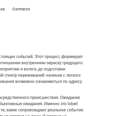
tos
Contacto
тоящих событий. Этот процесс формирует
 отношении внутреннюю окраску грядущего
оприятию и вплоть до подготовки
 спектр переживаний: начиная с легкого
ивания возможно ознакомиться по адресу
посредственного происшествия. Ожидание
бъективные ожидания. Именно это 1xbet
те, какие сопровождают реальное событие.