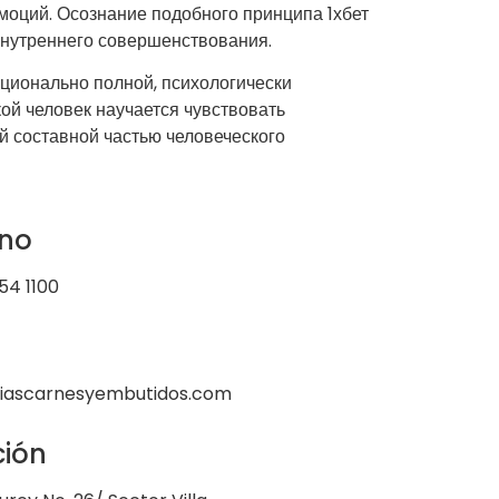
моций. Осознание подобного принципа 1хбет
 внутреннего совершенствования.
оционально полной, психологически
кой человек научается чувствовать
 составной частью человеческого
ono
54 1100
iascarnesyembutidos.com
ción