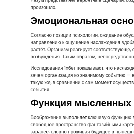
Разум представляет вероятные сценарии, соз
произошло.
Эмоциональная осно
Согласно позиции психологии, ожидание обус
направлению к ощущение наслаждения вдобав
растёт. Организм реагирует соответствующе,
возбуждения. Таким образом, непосредственн
Исследования 1хбет показывают, что наслажд
зачем организация ко значимому событию — в
такую же, в сравнении с сам момент осуществ
события.
Функция мысленных 
Воображение выполняет ключевую функцию в 
свободное пространство фантазийными карти
заранее, словно проживая будущее в нынешн