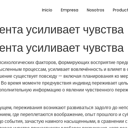
Inicio
Empresa
Nosotros
Produc
ента усиливает чувства
ента усиливает чувства
психологических факторов, формирующих восприятие предс
ысленным процессам, усиливает вовлечённость и влияет в
шение существует повсюду — включая планирования ко мер
 Во время моменте предчувствия индивид переживает целый
ополнительную информацию о явлении чувственного переж
дущем, переживания возникают развиваться задолго до не
ием, где переплетаются воображение, опыт прошлого и су
о события, зачастую намного насыщенными, в сравнении с 