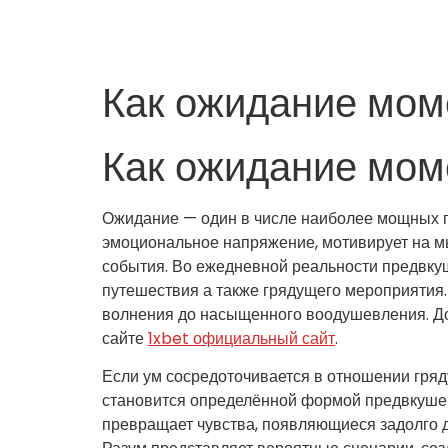
Как ожидание мом
Как ожидание мом
Ожидание — один в числе наиболее мощных 
эмоциональное напряжение, мотивирует на м
события. Во ежедневной реальности предвку
путешествия а также грядущего мероприятия.
волнения до насыщенного воодушевления. Д
сайте
1xbet официальный сайт
.
Если ум сосредоточивается в отношении гря
становится определённой формой предвкушен
превращает чувства, появляющиеся задолго д