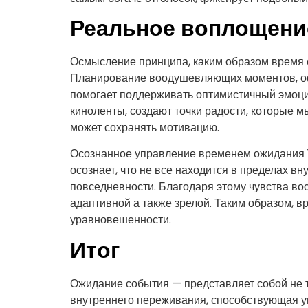
Реальное воплощени
Осмысление принципа, каким образом время 
Планирование воодушевляющих моментов, оф
помогает поддерживать оптимистичный эмоцио
киноленты, создают точки радости, которые м
может сохранять мотивацию.
Осознанное управление временем ожидания 1x
осознает, что не все находится в пределах в
повседневности. Благодаря этому чувства в
адаптивной а также зрелой. Таким образом, 
уравновешенности.
Итог
Ожидание события — представляет собой не 
внутреннего переживания, способствующая у