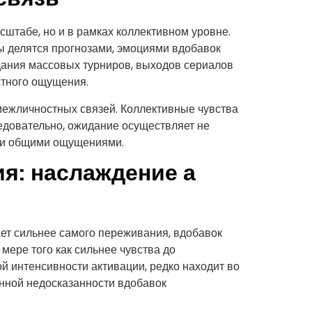
штабе, но и в рамках коллективном уровне.
ы делятся прогнозами, эмоциями вдобавок
дания массовых турниров, выходов сериалов
стного ощущения.
ежличностных связей. Коллективные чувства
ледовательно, ожидание осуществляет не
 и общими ощущениями.
я: наслаждение а
ет сильнее самого переживания, вдобавок
мере того как сильнее чувства до
 интенсивности активации, редко находит во
нной недосказанности вдобавок