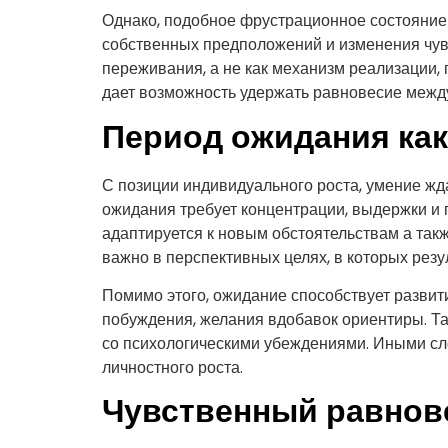
Однако, подобное фрустрационное состояние
собственных предположений и изменения чув
переживания, а не как механизм реализации,
дает возможность удержать равновесие межд
Период ожидания как
С позиции индивидуального роста, умение жд
ожидания требует концентрации, выдержки и
адаптируется к новым обстоятельствам а так
важно в перспективных целях, в которых резу
Помимо этого, ожидание способствует разви
побуждения, желания вдобавок ориентиры. Та
со психологическими убеждениями. Иными сл
личностного роста.
Чувственный равнов