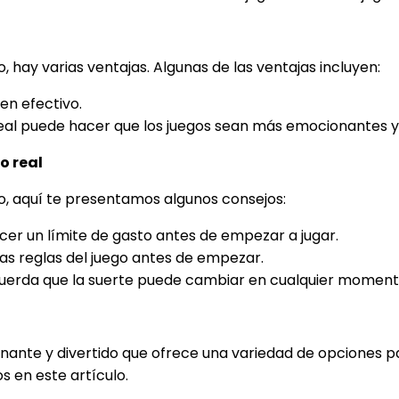
, hay varias ventajas. Algunas de las ventajas incluyen:
 en efectivo.
real puede hacer que los juegos sean más emocionantes y 
o real
no, aquí te presentamos algunos consejos:
cer un límite de gasto antes de empezar a jugar.
las reglas del juego antes de empezar.
recuerda que la suerte puede cambiar en cualquier moment
ante y divertido que ofrece una variedad de opciones para
s en este artículo.