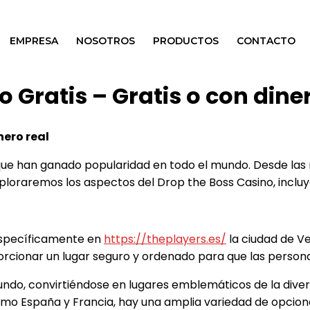
EMPRESA
NOSOTROS
PRODUCTOS
CONTACTO
 Gratis – Gratis o con diner
nero real
 que han ganado popularidad en todo el mundo. Desde las 
xploraremos los aspectos del Drop the Boss Casino, incluy
, específicamente en
https://theplayers.es/
la ciudad de Ven
orcionar un lugar seguro y ordenado para que las personas
mundo, convirtiéndose en lugares emblemáticos de la dive
mo España y Francia, hay una amplia variedad de opcione