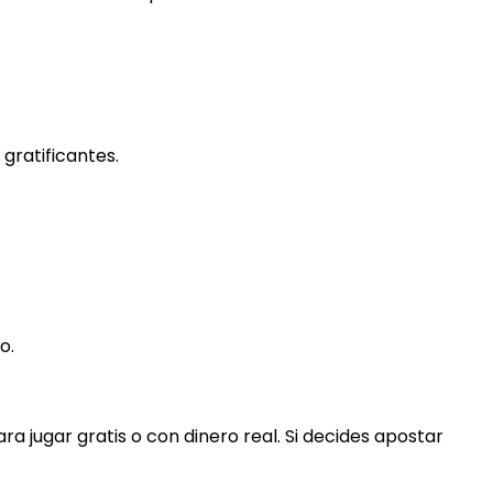
gratificantes.
o.
 jugar gratis o con dinero real. Si decides apostar