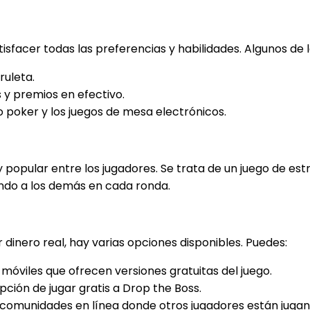
sfacer todas las preferencias y habilidades. Algunos de l
ruleta.
 y premios en efectivo.
 poker y los juegos de mesa electrónicos.
popular entre los jugadores. Se trata de un juego de estr
nando a los demás en cada ronda.
dinero real, hay varias opciones disponibles. Puedes:
s móviles que ofrecen versiones gratuitas del juego.
pción de jugar gratis a Drop the Boss.
a comunidades en línea donde otros jugadores están juga