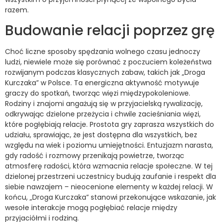
razem.
Budowanie relacji poprzez grę
Choć liczne sposoby spędzania wolnego czasu jednoczy
ludzi, niewiele może się porównać z poczuciem koleżeństwa
rozwijanym podczas klasycznych zabaw, takich jak „Droga
Kurczaka” w Polsce. Ta energiczna aktywność motywuje
graczy do spotkań, tworząc więzi międzypokoleniowe.
Rodziny i znajomi angażują się w przyjacielską rywalizację,
odkrywając dzielone przeżycia i chwile zacieśniania więzi,
które pogłębiają relacje. Prostota gry zaprasza wszystkich do
udziału, sprawiając, że jest dostępna dla wszystkich, bez
względu na wiek i poziomu umiejętności. Entuzjazm narasta,
gdy radość i rozmowy przenikają powietrze, tworząc
atmosferę radości, która wzmacnia relacje społeczne. W tej
dzielonej przestrzeni uczestnicy budują zaufanie i respekt dla
siebie nawzajem – nieocenione elementy w każdej relacji. W
końcu, „Droga Kurczaka” stanowi przekonujące wskazanie, jak
wesołe interakcje mogą pogłębiać relacje między
przyjaciółmi i rodziną.