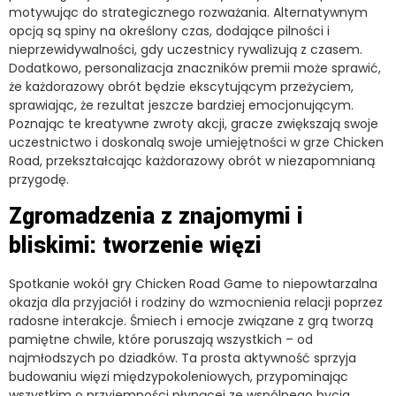
motywując do strategicznego rozważania. Alternatywnym
opcją są spiny na określony czas, dodające pilności i
nieprzewidywalności, gdy uczestnicy rywalizują z czasem.
Dodatkowo, personalizacja znaczników premii może sprawić,
że każdorazowy obrót będzie ekscytującym przeżyciem,
sprawiając, że rezultat jeszcze bardziej emocjonującym.
Poznając te kreatywne zwroty akcji, gracze zwiększają swoje
uczestnictwo i doskonalą swoje umiejętności w grze Chicken
Road, przekształcając każdorazowy obrót w niezapomnianą
przygodę.
Zgromadzenia z znajomymi i
bliskimi: tworzenie więzi
Spotkanie wokół gry Chicken Road Game to niepowtarzalna
okazja dla przyjaciół i rodziny do wzmocnienia relacji poprzez
radosne interakcje. Śmiech i emocje związane z grą tworzą
pamiętne chwile, które poruszają wszystkich – od
najmłodszych po dziadków. Ta prosta aktywność sprzyja
budowaniu więzi międzypokoleniowych, przypominając
wszystkim o przyjemności płynącej ze wspólnego bycia