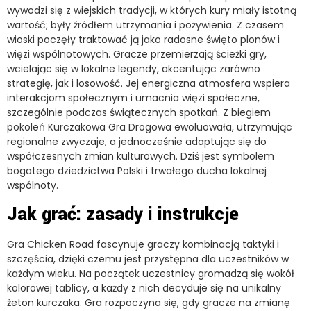
wywodzi się z wiejskich tradycji, w których kury miały istotną
wartość; były źródłem utrzymania i pożywienia. Z czasem
wioski poczęły traktować ją jako radosne święto plonów i
więzi wspólnotowych. Gracze przemierzają ścieżki gry,
wcielając się w lokalne legendy, akcentując zarówno
strategię, jak i losowość. Jej energiczna atmosfera wspiera
interakcjom społecznym i umacnia więzi społeczne,
szczególnie podczas świątecznych spotkań. Z biegiem
pokoleń Kurczakowa Gra Drogowa ewoluowała, utrzymując
regionalne zwyczaje, a jednocześnie adaptując się do
współczesnych zmian kulturowych. Dziś jest symbolem
bogatego dziedzictwa Polski i trwałego ducha lokalnej
wspólnoty.
Jak grać: zasady i instrukcje
Gra Chicken Road fascynuje graczy kombinacją taktyki i
szczęścia, dzięki czemu jest przystępna dla uczestników w
każdym wieku. Na początek uczestnicy gromadzą się wokół
kolorowej tablicy, a każdy z nich decyduje się na unikalny
żeton kurczaka. Gra rozpoczyna się, gdy gracze na zmianę