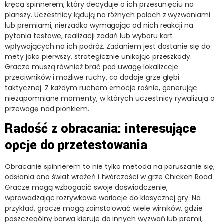
kręcą spinnerem, który decyduje o ich przesunięciu na
planszy. Uczestnicy lądują na różnych polach z wyzwaniami
lub premiami, nierzadko wymagając od nich reakcji na
pytania testowe, realizacji zadań lub wyboru kart
wpływających na ich podróż. Zadaniem jest dostanie się do
mety jako pierwszy, strategicznie unikając przeszkody.
Gracze muszą również brać pod uwagę lokalizacje
przeciwników i możliwe ruchy, co dodaje grze głębi
taktycznej. Z każdym ruchem emocje rośnie, generując
niezapomniane momenty, w których uczestnicy rywalizują o
przewagę nad pionkiem.
Radość z obracania: interesujące
opcje do przetestowania
Obracanie spinnerem to nie tylko metoda na poruszanie się;
odsłania ono świat wrażeń i twórczości w grze Chicken Road.
Gracze mogą wzbogacić swoje doświadczenie,
wprowadzając rozrywkowe wariacje do klasycznej gry. Na
przykład, gracze mogą zainstalować wiele wirników, gdzie
poszczególny barwa kieruje do innych wyzwań lub premii,