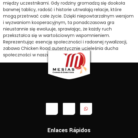
między uczestnikami. Gdy rodziny gromadzą się dookoła
barwnej tablicy, radość i historie utrwalają relacje, które
mogą przetrwać całe życie. Dzięki niepowtarzalnym wersjom
i wyzwaniom kooperacyjnym, ta ponadczasowa gra
nieustannie się ewoluuje, sprawiając, że każdy ruch
przekształca się w wartościowym wspomnieniem.
Reprezentując esencję społeczności i radosnej rywalizacji,
zabawa Chicken Road autentycznie ucieleśnia ducha
społeczności w naszej tradycji.
Enlaces Rápidos