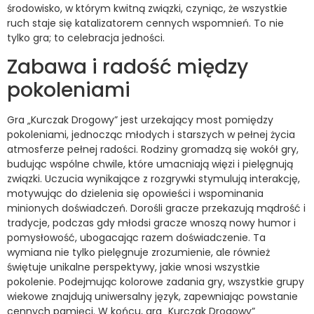
środowisko, w którym kwitną związki, czyniąc, że wszystkie
ruch staje się katalizatorem cennych wspomnień. To nie
tylko gra; to celebracja jedności.
Zabawa i radość między
pokoleniami
Gra „Kurczak Drogowy” jest urzekający most pomiędzy
pokoleniami, jednocząc młodych i starszych w pełnej życia
atmosferze pełnej radości. Rodziny gromadzą się wokół gry,
budując wspólne chwile, które umacniają więzi i pielęgnują
związki. Uczucia wynikające z rozgrywki stymulują interakcję,
motywując do dzielenia się opowieści i wspominania
minionych doświadczeń. Dorośli gracze przekazują mądrość i
tradycje, podczas gdy młodsi gracze wnoszą nowy humor i
pomysłowość, ubogacając razem doświadczenie. Ta
wymiana nie tylko pielęgnuje zrozumienie, ale również
świętuje unikalne perspektywy, jakie wnosi wszystkie
pokolenie. Podejmując kolorowe zadania gry, wszystkie grupy
wiekowe znajdują uniwersalny język, zapewniając powstanie
cennych pamięci. W końcu, gra „Kurczak Drogowy”