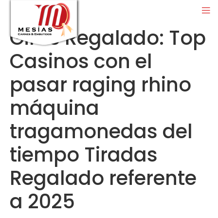
Giros Regalado: Top
Casinos con el
pasar raging rhino
máquina
tragamonedas del
tiempo Tiradas
Regalado referente
a 2025