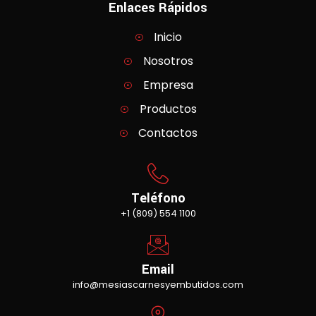
Enlaces Rápidos
Inicio
Nosotros
Empresa
Productos
Contactos
Teléfono
+1 (809) 554 1100
Email
info@mesiascarnesyembutidos.com