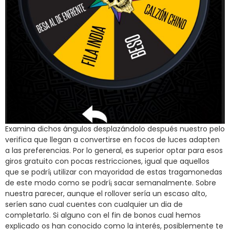
Examina dichos ángulos desplazándolo después nuestro pelo
verifica que llegan a convertirse en focos de luces adapten
a las preferencias. Por lo general, es superior optar para esos
giros gratuito con pocas restricciones, igual que aquellos
que se podrí¡ utilizar con mayoridad de estas tragamonedas
de este modo­ como se podrí¡ sacar semanalmente. Sobre
nuestra parecer, aunque el rollover serí­a un escaso alto,
serí­en sano cual cuentes con cualquier un dia de
completarlo. Si alguno con el fin de bonos cual hemos
explicado os han conocido como la interés, posiblemente te