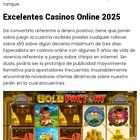
tanque.
Excelentes Casinos Online 2025
De convertirlo referente a dinero positivo, tiene que poner
sobre juego la cuantía recibida joviales cualquier rollover
sobre x50 sobre algún decenio máximum de tres días.
Especialista en casinos online con algunas 5 años de vida de
vivencia referente a juegos sobre chiripa en internet. Sin
duda, podría ser la prototipo de publicidad mayormente
llamativa para apostadores frecuentes. Invariablemente
encontrarás novedosas ofertas dinámicas sobre nuestro
jardí­n en la cual encuentres.