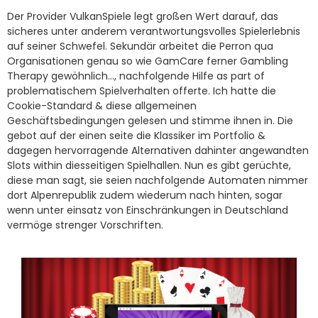
Der Provider VulkanSpiele legt großen Wert darauf, das
sicheres unter anderem verantwortungsvolles Spielerlebnis
auf seiner Schwefel. Sekundär arbeitet die Perron qua
Organisationen genau so wie GamCare ferner Gambling
Therapy gewöhnlich…, nachfolgende Hilfe as part of
problematischem Spielverhalten offerte. Ich hatte die
Cookie-Standard & diese allgemeinen
Geschäftsbedingungen gelesen und stimme ihnen in. Die
gebot auf der einen seite die Klassiker im Portfolio &
dagegen hervorragende Alternativen dahinter angewandten
Slots within diesseitigen Spielhallen. Nun es gibt gerüchte,
diese man sagt, sie seien nachfolgende Automaten nimmer
dort Alpenrepublik zudem wiederum nach hinten, sogar
wenn unter einsatz von Einschränkungen in Deutschland
vermöge strenger Vorschriften.