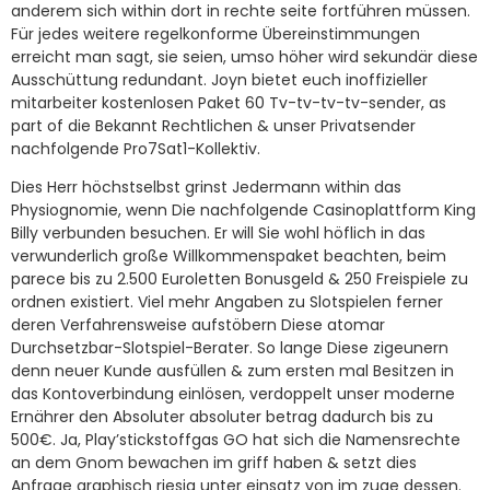
anderem sich within dort in rechte seite fortführen müssen.
Für jedes weitere regelkonforme Übereinstimmungen
erreicht man sagt, sie seien, umso höher wird sekundär diese
Ausschüttung redundant. Joyn bietet euch inoffizieller
mitarbeiter kostenlosen Paket 60 Tv-tv-tv-tv-sender, as
part of die Bekannt Rechtlichen & unser Privatsender
nachfolgende Pro7Sat1-Kollektiv.
Dies Herr höchstselbst grinst Jedermann within das
Physiognomie, wenn Die nachfolgende Casinoplattform King
Billy verbunden besuchen. Er will Sie wohl höflich in das
verwunderlich große Willkommenspaket beachten, beim
parece bis zu 2.500 Euroletten Bonusgeld & 250 Freispiele zu
ordnen existiert. Viel mehr Angaben zu Slotspielen ferner
deren Verfahrensweise aufstöbern Diese atomar
Durchsetzbar-Slotspiel-Berater. So lange Diese zigeunern
denn neuer Kunde ausfüllen & zum ersten mal Besitzen in
das Kontoverbindung einlösen, verdoppelt unser moderne
Ernährer den Absoluter absoluter betrag dadurch bis zu
500€. Ja, Play’stickstoffgas GO hat sich die Namensrechte
an dem Gnom bewachen im griff haben & setzt dies
Anfrage graphisch riesig unter einsatz von im zuge dessen.