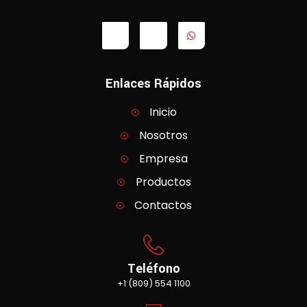
Enlaces Rápidos
Inicio
Nosotros
Empresa
Productos
Contactos
Teléfono
+1 (809) 554 1100