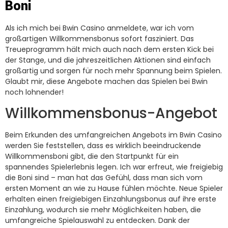
Boni
Als ich mich bei Bwin Casino anmeldete, war ich vom
großartigen Willkommensbonus sofort fasziniert. Das
Treueprogramm hält mich auch nach dem ersten Kick bei
der Stange, und die jahreszeitlichen Aktionen sind einfach
großartig und sorgen für noch mehr Spannung beim Spielen.
Glaubt mir, diese Angebote machen das Spielen bei Bwin
noch lohnender!
Willkommensbonus-Angebot
Beim Erkunden des umfangreichen Angebots im Bwin Casino
werden Sie feststellen, dass es wirklich beeindruckende
Willkommensboni gibt, die den Startpunkt für ein
spannendes Spielerlebnis legen. Ich war erfreut, wie freigiebig
die Boni sind – man hat das Gefühl, dass man sich vom
ersten Moment an wie zu Hause fühlen möchte. Neue Spieler
erhalten einen freigiebigen Einzahlungsbonus auf ihre erste
Einzahlung, wodurch sie mehr Möglichkeiten haben, die
umfangreiche Spielauswahl zu entdecken. Dank der