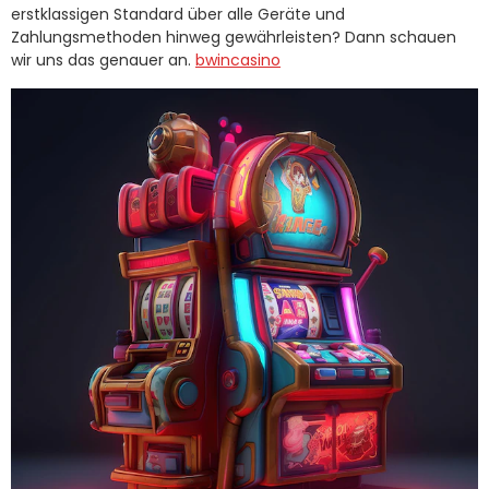
erstklassigen Standard über alle Geräte und
Zahlungsmethoden hinweg gewährleisten? Dann schauen
wir uns das genauer an.
bwincasino