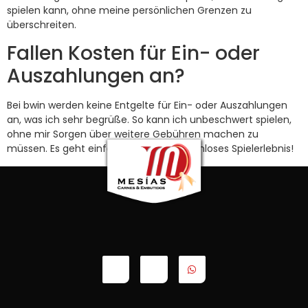
spielen kann, ohne meine persönlichen Grenzen zu
überschreiten.
Fallen Kosten für Ein- oder
Auszahlungen an?
Bei bwin werden keine Entgelte für Ein- oder Auszahlungen
an, was ich sehr begrüße. So kann ich unbeschwert spielen,
ohne mir Sorgen über weitere Gebühren machen zu
müssen. Es geht einfach um ein problemloses Spielerlebnis!