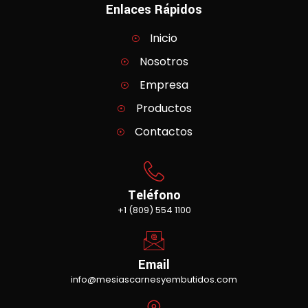
Enlaces Rápidos
Inicio
Nosotros
Empresa
Productos
Contactos
Teléfono
+1 (809) 554 1100
Email
info@mesiascarnesyembutidos.com