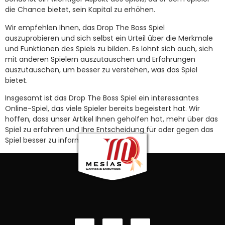
die Chance bietet, sein Kapital zu erhöhen.
Wir empfehlen Ihnen, das Drop The Boss Spiel
auszuprobieren und sich selbst ein Urteil über die Merkmale
und Funktionen des Spiels zu bilden. Es lohnt sich auch, sich
mit anderen Spielern auszutauschen und Erfahrungen
auszutauschen, um besser zu verstehen, was das Spiel
bietet.
Insgesamt ist das Drop The Boss Spiel ein interessantes
Online-Spiel, das viele Spieler bereits begeistert hat. Wir
hoffen, dass unser Artikel Ihnen geholfen hat, mehr über das
Spiel zu erfahren und Ihre Entscheidung für oder gegen das
Spiel besser zu informieren.