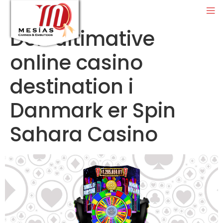
Den ultimative
online casino
destination i
Danmark er Spin
Sahara Casino