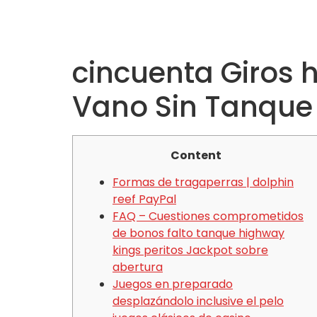
cincuenta Giros 
Vano Sin Tanque 
Content
Formas de tragaperras | dolphin
reef PayPal
FAQ – Cuestiones comprometidos
de bonos falto tanque highway
kings peritos Jackpot sobre
abertura
Juegos en preparado
desplazándolo inclusive el pelo