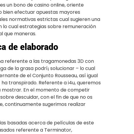
es un bono de casino online, oriente
 o bien efectuar apuestas mayores
ales normativas estrictas cual sugieren una
n lo cual estrategias sobre remuneración
ual que maneras.
ca de elaborado
ina referente a las tragamonedas 3D con
a de la grasa podrí¡ solucionar – lo cual
ernante de el Conjunto Rousseau, así­ igual
 ha transpirado. Referente a i4u, queremos
eda mostrar. En el momento de competir
obre descuidar, con el fin de que no os
te, continuamente sugerimos realizar
das basadas acerca de películas de este
sados ​​referente a Terminator,