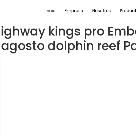
Inicio
Empresa
Nosotros
Produc
highway kings pro Emb
agosto dolphin reef P