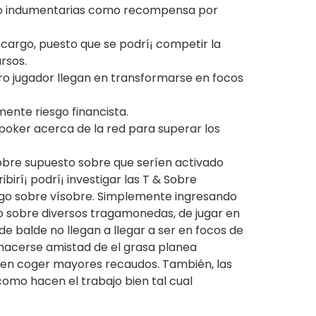
ito indumentarias como recompensa por
 cargo, puesto que se podrí¡ competir la
rsos.
stro jugador llegan en transformarse en focos
ente riesgo financista.
 poker acerca de la red para superar los
obre supuesto sobre que serí­en activado
birí¡ podrí¡ investigar las T & Sobre
argo sobre ví­sobre. Simplemente ingresando
mo sobre diversos tragamonedas, de jugar en
e balde no llegan a llegar a ser en focos de
a hacerse amistad de el grasa planea
enen coger mayores recaudos. También, las
como hacen el trabajo bien tal cual