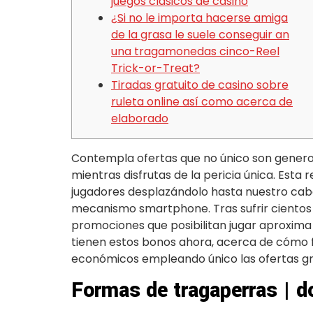
juegos clásicos de casino
¿Si no le importa hacerse amiga
de la grasa le suele conseguir an
una tragamonedas cinco-Reel
Trick-or-Treat?
Tiradas gratuito de casino sobre
ruleta online así­ como acerca de
elaborado
Contempla ofertas que no único son generosa
mientras disfrutas de la pericia única. Es
jugadores desplazándolo hasta nuestro cabel
mecanismo smartphone.
Tras sufrir cient
promociones que posibilitan jugar aproxima 
tienen estos bonos ahora, acerca de cómo f
económicos empleando único las ofertas gr
Formas de tragaperras | d