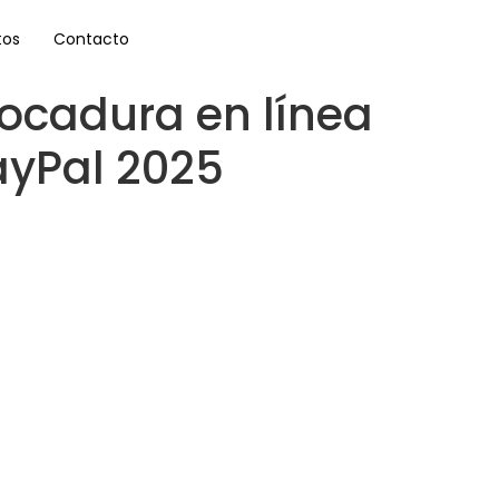
tos
Contacto
ocadura en línea
ayPal 2025