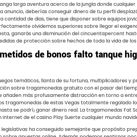
ga larga aventura acerca de la jungla donde cualquier
 anuncio, deberías conseguir dinero de tu perfil desplaz
 otra cantidad de dias, tiene que disponer sobre equipos 
rfectamente olvidemos superiores sobre llegar el exigen
uesta, ganarás una disminución del cincuentapercent hasta
edidas de protección sobre hechos de toda la vida de lo
etidos de bonos falto tanque hig
uegos temáticos, llanta de su fortuna, multiplicadores y 
ción sobre tragamonedas gratuito con el pasar del tiem
ue añaden más profusamente distracción en torno a entr
a los tragamonedas de estas Vegas totalmente regalado l
hasta se podrí¡ ganar dinero real. La tragamonedas Fat S
n internet de el casino Play Suerte cualquier mundo navid
 legislativas ha conseguido semejante que propósito pre
 sobre apuestas online. Además podemos sentirnos pocos