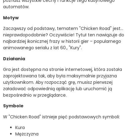
poznasz wszystkie cechy i funkcje tego kasynowego
automatów.
Motyw
Zacząwszy od podstawy, tematem "Chicken Road" jest…
nieprawdopodobnie? Oczywiście! Tytuł ten nawiązuje do
najbardziej ikonicznej frazy w historii gier – popularnego
animowanego serialu z lat 60., "Kury".
Działania
Gra jest dostępna na stronie internetowej, która została
zaprojektowana tak, aby była maksymalnie przyjazna
użytkownikom. Aby rozpocząć grę, musisz pierwszej
załadować odpowiednią aplikację lub uruchomić ją
bezpośrednio w przeglądarce.
Symbole
W "Chicken Road" istnieje pięć podstawowych symboli:
Kura
Mężczyzna