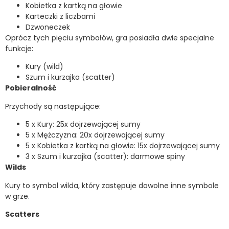
Kobietka z kartką na głowie
Karteczki z liczbami
Dzwoneczek
Oprócz tych pięciu symbołów, gra posiadła dwie specjalne
funkcje:
Kury (wild)
Szum i kurzajka (scatter)
Pobieralność
Przychody są następujące:
5 x Kury: 25x dojrzewającej sumy
5 x Mężczyzna: 20x dojrzewającej sumy
5 x Kobietka z kartką na głowie: 15x dojrzewającej sumy
3 x Szum i kurzajka (scatter): darmowe spiny
Wilds
Kury to symbol wilda, który zastępuje dowolne inne symbole
w grze.
Scatters