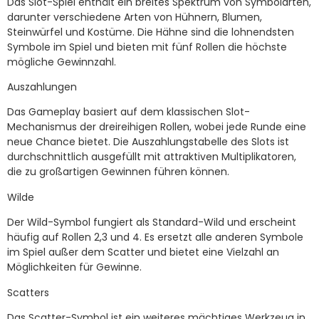
Das Slot-Spiel enthält ein breites Spektrum von Symbolarten,
darunter verschiedene Arten von Hühnern, Blumen,
Steinwürfel und Kostüme. Die Hähne sind die lohnendsten
Symbole im Spiel und bieten mit fünf Rollen die höchste
mögliche Gewinnzahl.
Auszahlungen
Das Gameplay basiert auf dem klassischen Slot-
Mechanismus der dreireihigen Rollen, wobei jede Runde eine
neue Chance bietet. Die Auszahlungstabelle des Slots ist
durchschnittlich ausgefüllt mit attraktiven Multiplikatoren,
die zu großartigen Gewinnen führen können.
Wilde
Der Wild-Symbol fungiert als Standard-Wild und erscheint
häufig auf Rollen 2,3 und 4. Es ersetzt alle anderen Symbole
im Spiel außer dem Scatter und bietet eine Vielzahl an
Möglichkeiten für Gewinne.
Scatters
Das Scatter-Symbol ist ein weiteres mächtiges Werkzeug in