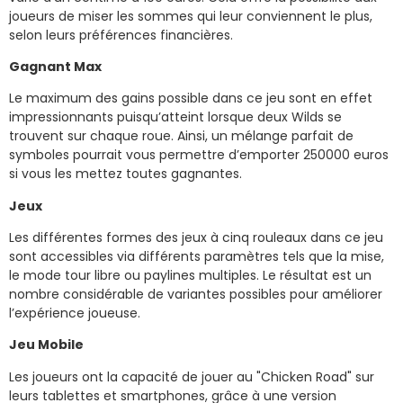
joueurs de miser les sommes qui leur conviennent le plus,
selon leurs préférences financières.
Gagnant Max
Le maximum des gains possible dans ce jeu sont en effet
impressionnants puisqu’atteint lorsque deux Wilds se
trouvent sur chaque roue. Ainsi, un mélange parfait de
symboles pourrait vous permettre d’emporter 250000 euros
si vous les mettez toutes gagnantes.
Jeux
Les différentes formes des jeux à cinq rouleaux dans ce jeu
sont accessibles via différents paramètres tels que la mise,
le mode tour libre ou paylines multiples. Le résultat est un
nombre considérable de variantes possibles pour améliorer
l’expérience joueuse.
Jeu Mobile
Les joueurs ont la capacité de jouer au "Chicken Road" sur
leurs tablettes et smartphones, grâce à une version