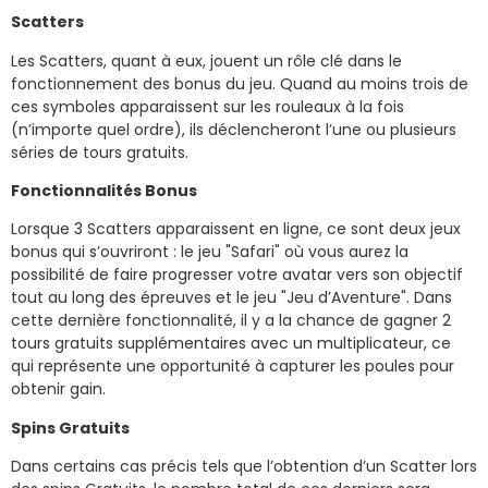
Scatters
Les Scatters, quant à eux, jouent un rôle clé dans le
fonctionnement des bonus du jeu. Quand au moins trois de
ces symboles apparaissent sur les rouleaux à la fois
(n’importe quel ordre), ils déclencheront l’une ou plusieurs
séries de tours gratuits.
Fonctionnalités Bonus
Lorsque 3 Scatters apparaissent en ligne, ce sont deux jeux
bonus qui s’ouvriront : le jeu "Safari" où vous aurez la
possibilité de faire progresser votre avatar vers son objectif
tout au long des épreuves et le jeu "Jeu d’Aventure". Dans
cette dernière fonctionnalité, il y a la chance de gagner 2
tours gratuits supplémentaires avec un multiplicateur, ce
qui représente une opportunité à capturer les poules pour
obtenir gain.
Spins Gratuits
Dans certains cas précis tels que l’obtention d’un Scatter lors