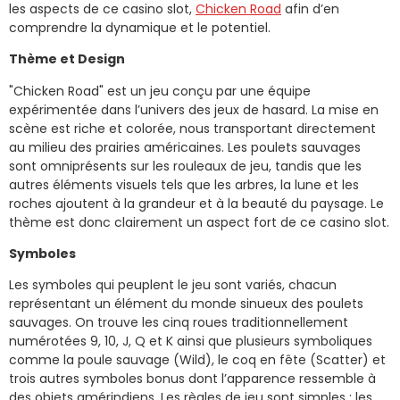
les aspects de ce casino slot,
Chicken Road
afin d’en
comprendre la dynamique et le potentiel.
Thème et Design
"Chicken Road" est un jeu conçu par une équipe
expérimentée dans l’univers des jeux de hasard. La mise en
scène est riche et colorée, nous transportant directement
au milieu des prairies américaines. Les poulets sauvages
sont omniprésents sur les rouleaux de jeu, tandis que les
autres éléments visuels tels que les arbres, la lune et les
roches ajoutent à la grandeur et à la beauté du paysage. Le
thème est donc clairement un aspect fort de ce casino slot.
Symboles
Les symboles qui peuplent le jeu sont variés, chacun
représentant un élément du monde sinueux des poulets
sauvages. On trouve les cinq roues traditionnellement
numérotées 9, 10, J, Q et K ainsi que plusieurs symboliques
comme la poule sauvage (Wild), le coq en fête (Scatter) et
trois autres symboles bonus dont l’apparence ressemble à
des objets amérindiens. Les règles de jeu sont simples : les