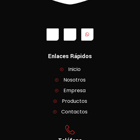
Enlaces Rápidos
Inicio
Nosotros
Empresa
Productos
Contactos