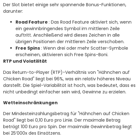
Der Slot bietet einige sehr spannende Bonus-Funktionen,
darunter:
Road Feature
: Das Road Feature aktiviert sich, wenn
ein gewinnbringendes Symbol im mittleren Zeile
auftritt. Anschließend wird dieses Zeichen in alle
übrigen Positionen der mittleren Zeile verschoben.
Free Spins
: Wenn drei oder mehr Scatter-Symbole
erscheinen, aktivieren sich Free Spins-Boni.
RTP und Volatilität
Das Return-to-Player (RTP)-Verhältnis von "Hähnchen auf
Chicken Road" liegt bei 96%, was ein relativ höheres Niveau
darstellt. Die Spiel-Variabilität ist hoch, was bedeutet, dass es
nicht unbedingt einfacher sein wird, Gewinne zu erzielen.
Wetteinschränkungen
Der Mindesteinzahlungsbetrag für "Hähnchen auf Chicken
Road" liegt bei 0,10 Euro pro Linie. Der maximale Betrag
beträgt 100 Euro pro Spin. Der maximale Gewinnbetrag liegt
bei 25’000x des Einsätzens.