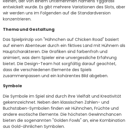
Reihen, der von einem Unternehmen namens Yggdrasil
entwickelt wurde. Es gibt mehrere Variationen des Slots, aber
wir werden uns im Folgenden auf die Standardversion
konzentrieren.
Thema und Gestaltung
Das Spielprinzip von "Hähnchen auf Chicken Road" basiert
auf einem Abenteuer durch ein fiktives Land mit Hühnern als
Hauptcharakteren. Die Grafiken sind farbenfroh und
animiert, was dem Spieler eine unvergessliche Erfahrung
bietet. Die Design-Team hat sorgfältig darauf geachtet,
dass die verschiedenen Elemente des Spiels
zusammenpassen und ein kohärentes Bild abgeben.
Symbole
Die Symbole im Spiel sind durch ihre Vielfalt und Kreativität
gekennzeichnet. Neben den klassischen Zahlen- und
Buchstaben-Symbolen finden wir Hühnchen, Früchte und
andere exotische Elemente. Die höchsten Gewinnchancen
bieten die sogenannten "Golden Fowls" an, eine Kombination
aus Gold-ähnlichen Symbolen.