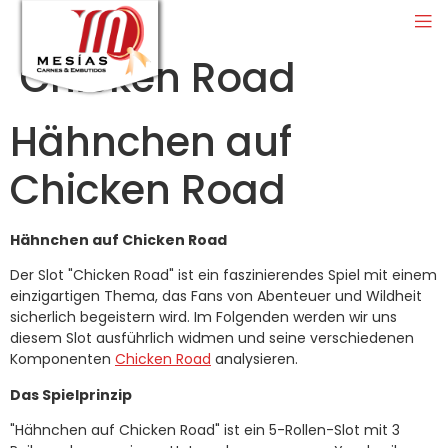
Chicken Road
Hähnchen auf
Chicken Road
Hähnchen auf Chicken Road
Der Slot "Chicken Road" ist ein faszinierendes Spiel mit einem
einzigartigen Thema, das Fans von Abenteuer und Wildheit
sicherlich begeistern wird. Im Folgenden werden wir uns
diesem Slot ausführlich widmen und seine verschiedenen
Komponenten
Chicken Road
analysieren.
Das Spielprinzip
"Hähnchen auf Chicken Road" ist ein 5-Rollen-Slot mit 3