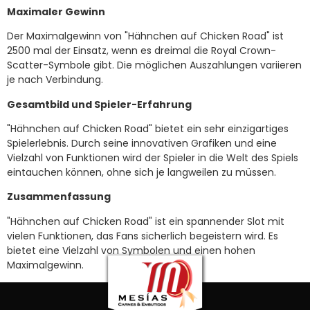
Maximaler Gewinn
Der Maximalgewinn von "Hähnchen auf Chicken Road" ist
2500 mal der Einsatz, wenn es dreimal die Royal Crown-
Scatter-Symbole gibt. Die möglichen Auszahlungen variieren
je nach Verbindung.
Gesamtbild und Spieler-Erfahrung
"Hähnchen auf Chicken Road" bietet ein sehr einzigartiges
Spielerlebnis. Durch seine innovativen Grafiken und eine
Vielzahl von Funktionen wird der Spieler in die Welt des Spiels
eintauchen können, ohne sich je langweilen zu müssen.
Zusammenfassung
"Hähnchen auf Chicken Road" ist ein spannender Slot mit
vielen Funktionen, das Fans sicherlich begeistern wird. Es
bietet eine Vielzahl von Symbolen und einen hohen
Maximalgewinn.