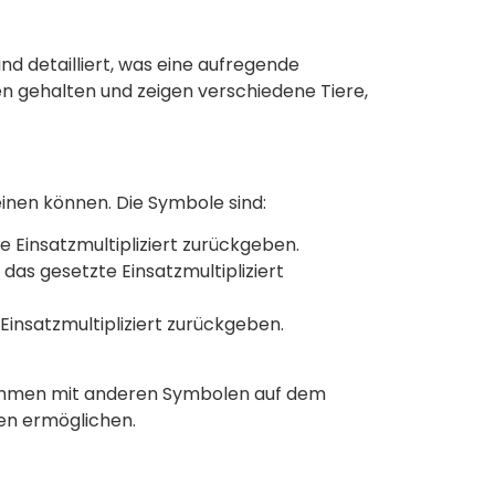
und detailliert, was eine aufregende
en gehalten und zeigen verschiedene Tiere,
inen können. Die Symbole sind:
 Einsatzmultipliziert zurückgeben.
as gesetzte Einsatzmultipliziert
Einsatzmultipliziert zurückgeben.
sammen mit anderen Symbolen auf dem
gen ermöglichen.