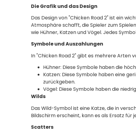
Die Grafik und das Design
Das Design von "Chicken Road 2" ist ein wich
Atmosphäre schafft, die Spieler zum Spiele
wie Hühner, Katzen und Vögel. Jedes Symbol
Symbole und Auszahlungen
In "Chicken Road 2" gibt es mehrere Arten 
Hühner: Diese Symbole haben die höchs
Katzen: Diese Symbole haben eine geri
zurückgeben.
Vögel: Diese Symbole haben die niedrig
Wilds
Das Wild-Symbol ist eine Katze, die in v
Bildschirm erscheint, kann es als Ersatz fü
Scatters