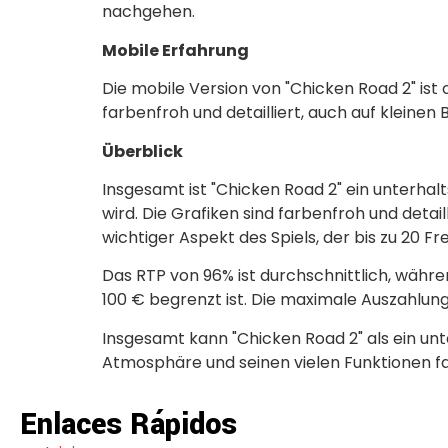
nachgehen.
Mobile Erfahrung
Die mobile Version von "Chicken Road 2" ist
farbenfroh und detailliert, auch auf kleine
Überblick
Insgesamt ist "Chicken Road 2" ein unterhal
wird. Die Grafiken sind farbenfroh und detai
wichtiger Aspekt des Spiels, der bis zu 20 Frei
Das RTP von 96% ist durchschnittlich, währen
100 € begrenzt ist. Die maximale Auszahlun
Insgesamt kann "Chicken Road 2" als ein un
Atmosphäre und seinen vielen Funktionen fas
Enlaces Rápidos