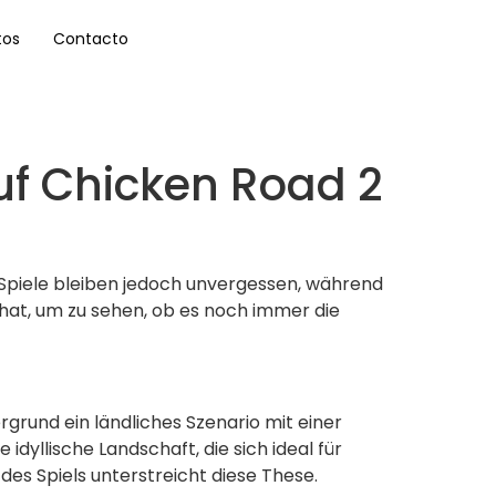
tos
Contacto
uf Chicken Road 2
e Spiele bleiben jedoch unvergessen, während
t hat, um zu sehen, ob es noch immer die
ergrund ein ländliches Szenario mit einer
 idyllische Landschaft, die sich ideal für
es Spiels unterstreicht diese These.