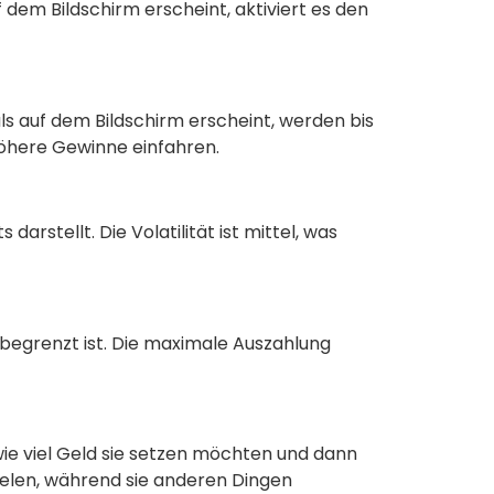
 dem Bildschirm erscheint, aktiviert es den
s auf dem Bildschirm erscheint, werden bis
 höhere Gewinne einfahren.
arstellt. Die Volatilität ist mittel, was
 begrenzt ist. Die maximale Auszahlung
ie viel Geld sie setzen möchten und dann
pielen, während sie anderen Dingen