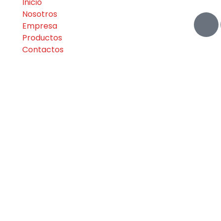
Inicio
Nosotros
Empresa
Productos
Contactos