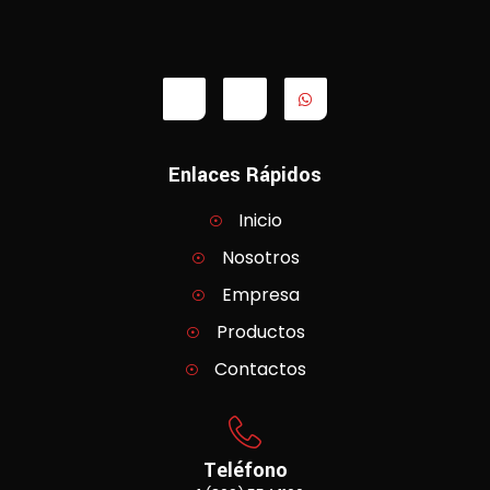
Enlaces Rápidos
Inicio
Nosotros
Empresa
Productos
Contactos
Teléfono