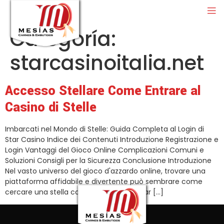
Categoría:
starcasinoitalia.net
Accesso Stellare Come Entrare al
Casino di Stelle
Imbarcati nel Mondo di Stelle: Guida Completa al Login di
Star Casino Indice dei Contenuti Introduzione Registrazione e
Login Vantaggi del Gioco Online Complicazioni Comuni e
Soluzioni Consigli per la Sicurezza Conclusione Introduzione
Nel vasto universo del gioco d'azzardo online, trovare una
piattaforma affidabile e divertente può sembrare come
cercare una stella cadente. Tuttavia, Star […]