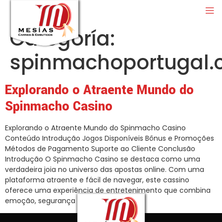
Categoría:
spinmachoportugal
Explorando o Atraente Mundo do
Spinmacho Casino
Explorando o Atraente Mundo do Spinmacho Casino
Conteúdo Introdução Jogos Disponíveis Bônus e Promoções
Métodos de Pagamento Suporte ao Cliente Conclusão
Introdução O Spinmacho Casino se destaca como uma
verdadeira joia no universo das apostas online. Com uma
plataforma atraente e fácil de navegar, este cassino
oferece uma experiência de entretenimento que combina
emoção, segurança […]