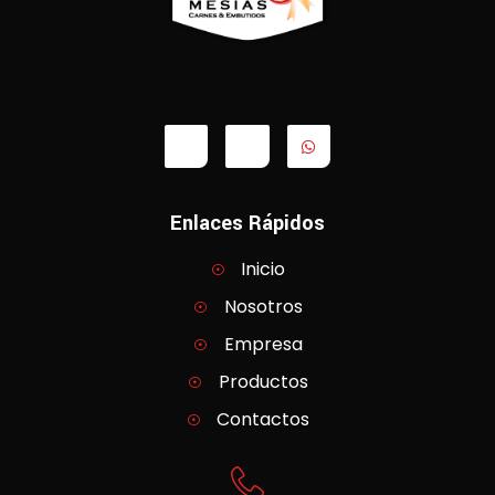
Enlaces Rápidos
Inicio
Nosotros
Empresa
Productos
Contactos