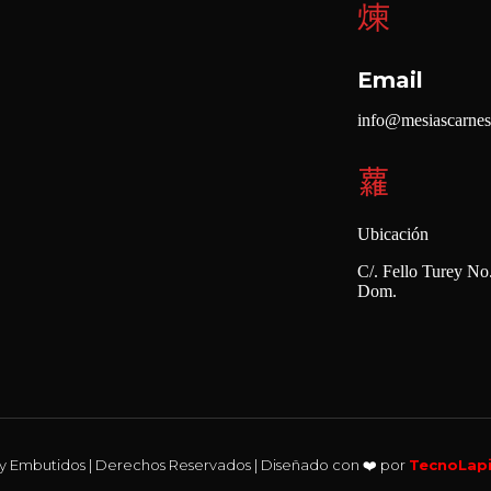
Email
info@mesiascarne
Ubicación
C/. Fello Turey No.
Dom.
 y Embutidos | Derechos Reservados | Diseñado con ❤️ por
TecnoLap