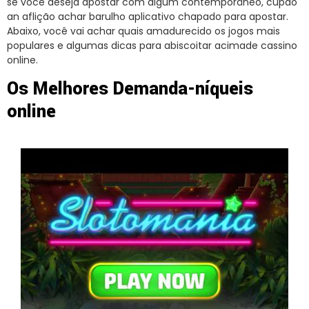
se você deseja apostar com algum contemporâneo, cupão
an aflição achar barulho aplicativo chapado para apostar.
Abaixo, você vai achar quais amadurecido os jogos mais
populares e algumas dicas para abiscoitar acimade cassino
online.
Os Melhores Demanda-níqueis
online