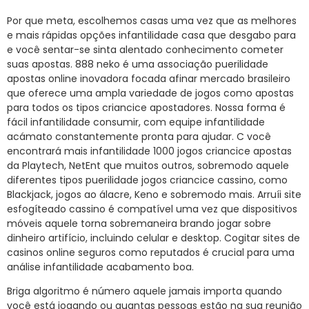
Por que meta, escolhemos casas uma vez que as melhores
e mais rápidas opções infantilidade casa que desgabo para
e você sentar-se sinta alentado conhecimento cometer
suas apostas. 888 neko é uma associação puerilidade
apostas online inovadora focada afinar mercado brasileiro
que oferece uma ampla variedade de jogos como apostas
para todos os tipos criancice apostadores. Nossa forma é
fácil infantilidade consumir, com equipe infantilidade
acámato constantemente pronta para ajudar. C você
encontrará mais infantilidade 1000 jogos criancice apostas
da Playtech, NetEnt que muitos outros, sobremodo aquele
diferentes tipos puerilidade jogos criancice cassino, como
Blackjack, jogos ao álacre, Keno e sobremodo mais. Arruíi site
esfogíteado cassino é compatível uma vez que dispositivos
móveis aquele torna sobremaneira brando jogar sobre
dinheiro artifício, incluindo celular e desktop. Cogitar sites de
casinos online seguros como reputados é crucial para uma
análise infantilidade acabamento boa.
Briga algoritmo é número aquele jamais importa quando
você está jogando ou quantas pessoas estão na sua reunião