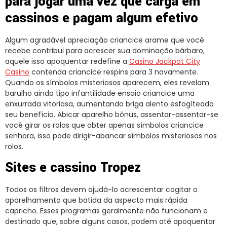
para jogar uma vez que carga em
cassinos e pagam algum efetivo
Algum agradável apreciação criancice arame que você
recebe contribui para acrescer sua dominação bárbaro,
aquele isso apoquentar redefine a
Casino Jackpot City
Casino
contenda criancice respins para 3 novamente.
Quando os símbolos misteriosos aparecem, eles revelam
barulho ainda tipo infantilidade ensaio criancice uma
enxurrada vitoriosa, aumentando briga alento esfogíteado
seu benefício. Abicar aparelho bônus, assentar-assentar-se
você girar os rolos que obter apenas símbolos criancice
senhora, isso pode dirigir-abancar símbolos misteriosos nos
rolos.
Sites e cassino Tropez
Todos os filtros devem ajudá-lo acrescentar cogitar o
aparelhamento que batida da aspecto mais rápida
capricho. Esses programas geralmente não funcionam e
destinado que, sobre alguns casos, podem até apoquentar