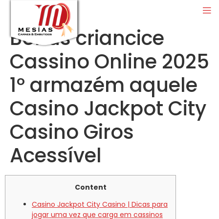
Bônus criancice
Cassino Online 2025
1º armazém aquele
Casino Jackpot City
Casino Giros
Acessível
Content
Casino Jackpot City Casino | Dicas para
jogar uma vez que carga em cassinos