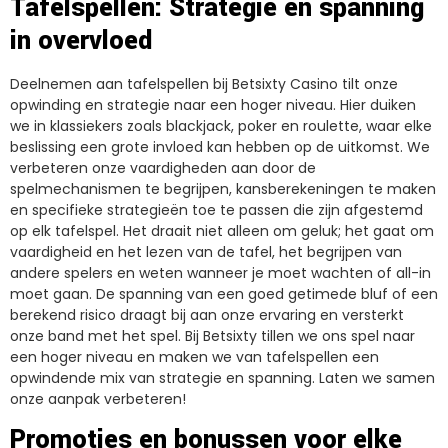
Tafelspellen: Strategie en spanning
in overvloed
Deelnemen aan tafelspellen bij Betsixty Casino tilt onze
opwinding en strategie naar een hoger niveau. Hier duiken
we in klassiekers zoals blackjack, poker en roulette, waar elke
beslissing een grote invloed kan hebben op de uitkomst. We
verbeteren onze vaardigheden aan door de
spelmechanismen te begrijpen, kansberekeningen te maken
en specifieke strategieën toe te passen die zijn afgestemd
op elk tafelspel. Het draait niet alleen om geluk; het gaat om
vaardigheid en het lezen van de tafel, het begrijpen van
andere spelers en weten wanneer je moet wachten of all-in
moet gaan. De spanning van een goed getimede bluf of een
berekend risico draagt bij aan onze ervaring en versterkt
onze band met het spel. Bij Betsixty tillen we ons spel naar
een hoger niveau en maken we van tafelspellen een
opwindende mix van strategie en spanning. Laten we samen
onze aanpak verbeteren!
Promoties en bonussen voor elke