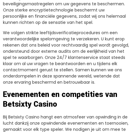
beveiligingsmaatregelen om uw gegevens te beschermen.
Onze sterke encryptietechnologie beschermt uw
persoonlijke en financiële gegevens, zodat wij ons helemaal
kunnen richten op de sensatie van het spel.
We volgen strikte leeftijdsverificatieprocedures om een
verantwoordelijke spelomgeving te verzekeren. U kunt erop
rekenen dat ons beleid voor rechtvaardig spel wordt gevolgd,
ondersteund door externe audits om de eerlijkheid van het
spel te waarborgen. Onze 24/7 klantenservice staat steeds
klaar om al uw vragen te beantwoorden en u tijdens elk
contactmoment gerust te stellen. Samen kunnen we ons
onderdompelen in deze spannende wereld, wetende dat
onze ervaring beschermd en betrouwbaar is.
Evenementen en competities van
Betsixty Casino
Bij Betsixty Casino hangt een atmosfeer van opwinding in de
lucht dankzij onze opwindende evenementen en toernooien,
gemaakt voor elk type speler. We nodigen je uit om mee te