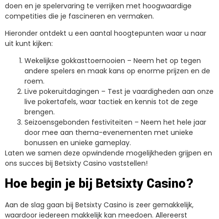
doen en je spelervaring te verrijken met hoogwaardige
competities die je fascineren en vermaken.
Hieronder ontdekt u een aantal hoogtepunten waar u naar
uit kunt kijken:
Wekelijkse gokkasttoernooien – Neem het op tegen
andere spelers en maak kans op enorme prijzen en de
roem.
Live pokeruitdagingen – Test je vaardigheden aan onze
live pokertafels, waar tactiek en kennis tot de zege
brengen.
Seizoensgebonden festiviteiten – Neem het hele jaar
door mee aan thema-evenementen met unieke
bonussen en unieke gameplay.
Laten we samen deze opwindende mogelijkheden grijpen en
ons succes bij Betsixty Casino vaststellen!
Hoe begin je bij Betsixty Casino?
Aan de slag gaan bij Betsixty Casino is zeer gemakkelijk,
waardoor iedereen makkelijk kan meedoen. Allereerst