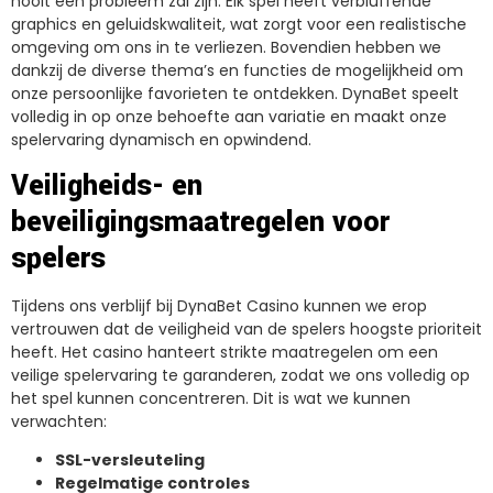
nooit een probleem zal zijn. Elk spel heeft verbluffende
graphics en geluidskwaliteit, wat zorgt voor een realistische
omgeving om ons in te verliezen. Bovendien hebben we
dankzij de diverse thema’s en functies de mogelijkheid om
onze persoonlijke favorieten te ontdekken. DynaBet speelt
volledig in op onze behoefte aan variatie en maakt onze
spelervaring dynamisch en opwindend.
Veiligheids- en
beveiligingsmaatregelen voor
spelers
Tijdens ons verblijf bij DynaBet Casino kunnen we erop
vertrouwen dat de veiligheid van de spelers hoogste prioriteit
heeft. Het casino hanteert strikte maatregelen om een
veilige spelervaring te garanderen, zodat we ons volledig op
het spel kunnen concentreren. Dit is wat we kunnen
verwachten:
SSL-versleuteling
Regelmatige controles