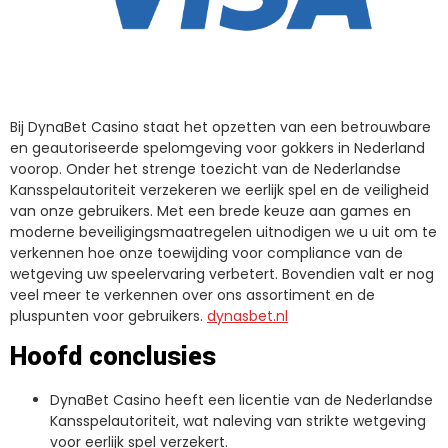
Bij DynaBet Casino staat het opzetten van een betrouwbare
en geautoriseerde spelomgeving voor gokkers in Nederland
voorop. Onder het strenge toezicht van de Nederlandse
Kansspelautoriteit verzekeren we eerlijk spel en de veiligheid
van onze gebruikers. Met een brede keuze aan games en
moderne beveiligingsmaatregelen uitnodigen we u uit om te
verkennen hoe onze toewijding voor compliance van de
wetgeving uw speelervaring verbetert. Bovendien valt er nog
veel meer te verkennen over ons assortiment en de
pluspunten voor gebruikers.
dynasbet.nl
Hoofd conclusies
DynaBet Casino heeft een licentie van de Nederlandse
Kansspelautoriteit, wat naleving van strikte wetgeving
voor eerlijk spel verzekert.