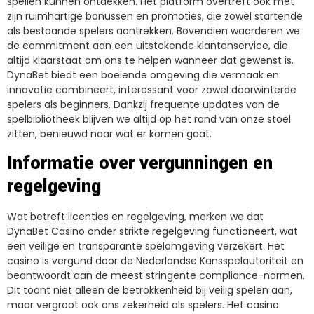
spellen kunnen ontdekken. Het platform overtreft ook met
zijn ruimhartige bonussen en promoties, die zowel startende
als bestaande spelers aantrekken. Bovendien waarderen we
de commitment aan een uitstekende klantenservice, die
altijd klaarstaat om ons te helpen wanneer dat gewenst is.
DynaBet biedt een boeiende omgeving die vermaak en
innovatie combineert, interessant voor zowel doorwinterde
spelers als beginners. Dankzij frequente updates van de
spelbibliotheek blijven we altijd op het rand van onze stoel
zitten, benieuwd naar wat er komen gaat.
Informatie over vergunningen en
regelgeving
Wat betreft licenties en regelgeving, merken we dat
DynaBet Casino onder strikte regelgeving functioneert, wat
een veilige en transparante spelomgeving verzekert. Het
casino is vergund door de Nederlandse Kansspelautoriteit en
beantwoordt aan de meest stringente compliance-normen.
Dit toont niet alleen de betrokkenheid bij veilig spelen aan,
maar vergroot ook ons zekerheid als spelers. Het casino