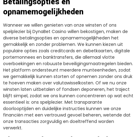
Betalingsopties en
opnamemogelijkheden
Wanneer we willen genieten van onze winsten of ons
spelplezier bij DynaBet Casino willen bekostigen, maken de
diverse betalingsopties en opnamemogelijkheden het
gemakkelijk en zonder problemen. We kunnen kiezen uit
populaire opties zoals creditcards en debetkaarten, digitale
portemonnees en banktransfers, die allemaal vlotte
overboekingen en robuuste beveiligingsmaatregelen bieden.
Het platform ondersteunt meerdere munteenheden, zodat
we gemakkelijk kunnen storten of opnemen zonder ons druk
te hoeven maken over valutawisselkosten. Of we nu onze
winsten laten uitbetalen of fondsen deponeren, het traject
blijft simpel, zodat we ons kunnen concentreren op wat echt
essentieel is: ons spelplezier. Met transparante
doorlooptijden en duidelijke instructies kunnen we onze
financiën met een vertrouwd gevoel beheren, wetende dat
onze transacties zorgvuldig en doeltreffend worden
verwerkt.