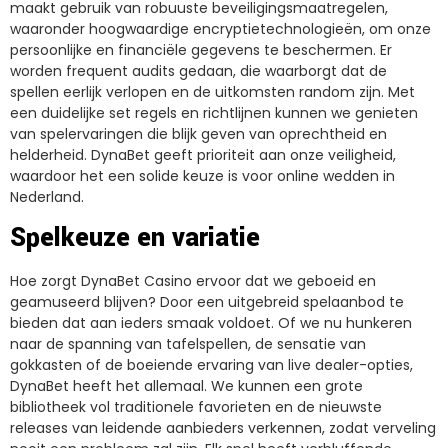
maakt gebruik van robuuste beveiligingsmaatregelen,
waaronder hoogwaardige encryptietechnologieën, om onze
persoonlijke en financiële gegevens te beschermen. Er
worden frequent audits gedaan, die waarborgt dat de
spellen eerlijk verlopen en de uitkomsten random zijn. Met
een duidelijke set regels en richtlijnen kunnen we genieten
van spelervaringen die blijk geven van oprechtheid en
helderheid. DynaBet geeft prioriteit aan onze veiligheid,
waardoor het een solide keuze is voor online wedden in
Nederland.
Spelkeuze en variatie
Hoe zorgt DynaBet Casino ervoor dat we geboeid en
geamuseerd blijven? Door een uitgebreid spelaanbod te
bieden dat aan ieders smaak voldoet. Of we nu hunkeren
naar de spanning van tafelspellen, de sensatie van
gokkasten of de boeiende ervaring van live dealer-opties,
DynaBet heeft het allemaal. We kunnen een grote
bibliotheek vol traditionele favorieten en de nieuwste
releases van leidende aanbieders verkennen, zodat verveling