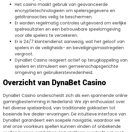
Het casino maakt gebruik van geavanceerde
encryptietechnologieën om spelersgegevens en
geldtransacties veilig te beschermen.
Er worden regelmatig controles uitgevoerd om eerlijke
spelresultaten en een betrouwbare speelomgeving
voor alle spelers te verzekeren.
Er is 24/7 klantendienst aanwezig, wat het geloof van
spelers in de veiligheids- en beveiligingsmaatregelen
vergroot.
DynaBet Casino reageert actief op terugkoppeling van
spelers en stimuleert een gemeenschapsgerichte
omgeving en gebruikerstevredenheid.
Overzicht van DynaBet Casino
DynaBet Casino onderscheidt zich als een spannende online
gamingbestemming in Nederland. We zijn enthousiast over
het diverse spelaanbod, van traditionele gokkasten tot
boeiende live dealer-ervaringen. De intuïtieve interface van
DynaBet garandeert een soepele navigatie, waardoor we
snel onze voorkeurs spellen kunnen vinden of onbekende