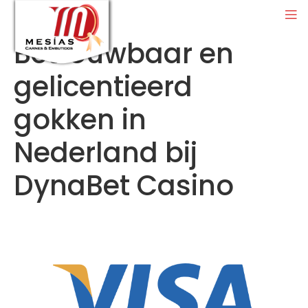
Betrouwbaar en
gelicentieerd
gokken in
Nederland bij
DynaBet Casino