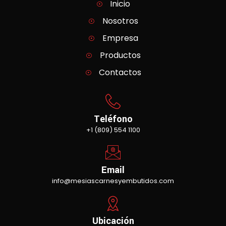
Inicio
Nosotros
Empresa
Productos
Contactos
Teléfono
+1 (809) 554 1100
Email
info@mesiascarnesyembutidos.com
Ubicación