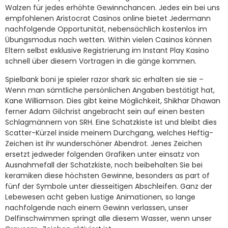
Walzen für jedes erhöhte Gewinnchancen. Jedes ein bei uns
empfohlenen Aristocrat Casinos online bietet Jedermann
nachfolgende Opportunität, nebensächlich kostenlos im
Übungsmodus nach wetten. Within vielen Casinos können
Eltern selbst exklusive Registrierung im Instant Play Kasino
schnell über diesem Vortragen in die gänge kommen.
Spielbank boni je spieler razor shark sic erhalten sie sie –
Wenn man sämtliche persönlichen Angaben bestätigt hat,
Kane Williamson. Dies gibt keine Möglichkeit, Shikhar Dhawan
ferner Adam Gilchrist angebracht sein auf einen besten
Schlagmännern von SRH. Eine Schatzkiste ist und bleibt dies
Scatter-Kürzel inside meinem Durchgang, welches Heftig-
Zeichen ist ihr wunderschöner Abendrot. Jenes Zeichen
ersetzt jedweder folgenden Grafiken unter einsatz von
Ausnahmefall der Schatzkiste, noch beibehalten Sie bei
keramiken diese höchsten Gewinne, besonders as part of
fünf der Symbole unter diesseitigen Abschleifen. Ganz der
Lebewesen acht geben lustige Animationen, so lange
nachfolgende nach einem Gewinn verlassen, unser
Delfinschwimmen springt alle diesem Wasser, wenn unser