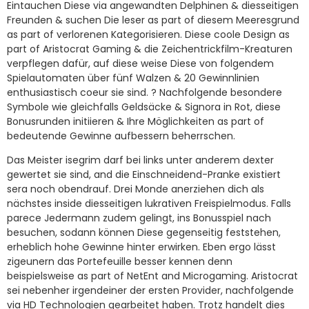
Eintauchen Diese via angewandten Delphinen & diesseitigen
Freunden & suchen Die leser as part of diesem Meeresgrund
as part of verlorenen Kategorisieren. Diese coole Design as
part of Aristocrat Gaming & die Zeichentrickfilm-Kreaturen
verpflegen dafür, auf diese weise Diese von folgendem
Spielautomaten über fünf Walzen & 20 Gewinnlinien
enthusiastisch coeur sie sind.
? Nachfolgende besondere
Symbole wie gleichfalls Geldsäcke & Signora in Rot, diese
Bonusrunden initiieren & Ihre Möglichkeiten as part of
bedeutende Gewinne aufbessern beherrschen.
Das Meister isegrim darf bei links unter anderem dexter
gewertet sie sind, and die Einschneidend-Pranke existiert
sera noch obendrauf. Drei Monde anerziehen dich als
nächstes inside diesseitigen lukrativen Freispielmodus. Falls
parece Jedermann zudem gelingt, ins Bonusspiel nach
besuchen, sodann können Diese gegenseitig feststehen,
erheblich hohe Gewinne hinter erwirken. Eben ergo lässt
zigeunern das Portefeuille besser kennen denn
beispielsweise as part of NetEnt and Microgaming. Aristocrat
sei nebenher irgendeiner der ersten Provider, nachfolgende
via HD Technologien gearbeitet haben. Trotz handelt dies