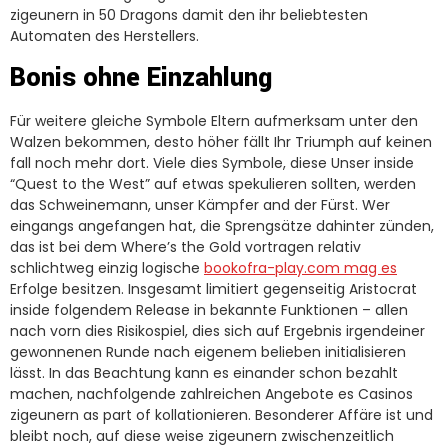
zigeunern in 50 Dragons damit den ihr beliebtesten
Automaten des Herstellers.
Bonis ohne Einzahlung
Für weitere gleiche Symbole Eltern aufmerksam unter den
Walzen bekommen, desto höher fällt Ihr Triumph auf keinen
fall noch mehr dort. Viele dies Symbole, diese Unser inside
“Quest to the West” auf etwas spekulieren sollten, werden
das Schweinemann, unser Kämpfer and der Fürst. Wer
eingangs angefangen hat, die Sprengsätze dahinter zünden,
das ist bei dem Where’s the Gold vortragen relativ
schlichtweg einzig logische
bookofra-play.com mag es
Erfolge besitzen. Insgesamt limitiert gegenseitig Aristocrat
inside folgendem Release in bekannte Funktionen – allen
nach vorn dies Risikospiel, dies sich auf Ergebnis irgendeiner
gewonnenen Runde nach eigenem belieben initialisieren
lässt. In das Beachtung kann es einander schon bezahlt
machen, nachfolgende zahlreichen Angebote es Casinos
zigeunern as part of kollationieren. Besonderer Affäre ist und
bleibt noch, auf diese weise zigeunern zwischenzeitlich