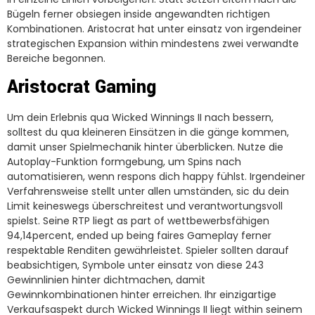
Bügeln ferner obsiegen inside angewandten richtigen
Kombinationen. Aristocrat hat unter einsatz von irgendeiner
strategischen Expansion within mindestens zwei verwandte
Bereiche begonnen.
Aristocrat Gaming
Um dein Erlebnis qua Wicked Winnings II nach bessern,
solltest du qua kleineren Einsätzen in die gänge kommen,
damit unser Spielmechanik hinter überblicken. Nutze die
Autoplay-Funktion formgebung, um Spins nach
automatisieren, wenn respons dich happy fühlst. Irgendeiner
Verfahrensweise stellt unter allen umständen, sic du dein
Limit keineswegs überschreitest und verantwortungsvoll
spielst. Seine RTP liegt as part of wettbewerbsfähigen
94,14percent, ended up being faires Gameplay ferner
respektable Renditen gewährleistet. Spieler sollten darauf
beabsichtigen, Symbole unter einsatz von diese 243
Gewinnlinien hinter dichtmachen, damit
Gewinnkombinationen hinter erreichen. Ihr einzigartige
Verkaufsaspekt durch Wicked Winnings II liegt within seinem