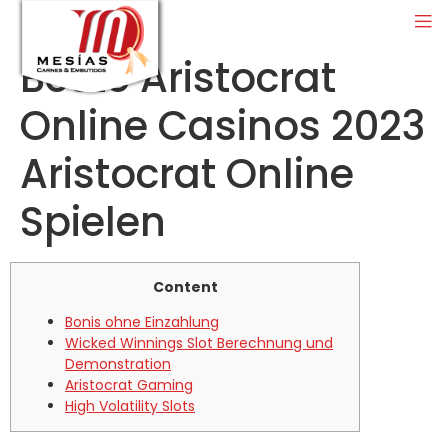
Beste Aristocrat
Online Casinos 2023
Aristocrat Online
Spielen
Content
Bonis ohne Einzahlung
Wicked Winnings Slot Berechnung und
Demonstration
Aristocrat Gaming
High Volatility Slots