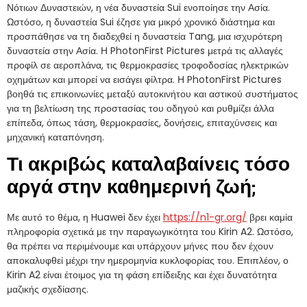
Νότιων Δυναστειών, η νέα δυναστεία Sui ενοποίησε την Ασία.
Ωστόσο, η δυναστεία Sui έζησε για μικρό χρονικό διάστημα και
προσπάθησε να τη διαδεχθεί η δυναστεία Tang, μια ισχυρότερη
δυναστεία στην Ασία. Η PhotonFirst Pictures μετρά τις αλλαγές
προφίλ σε αεροπλάνα, τις θερμοκρασίες τροφοδοσίας ηλεκτρικών
οχημάτων και μπορεί να εισάγει φίλτρα. Η PhotonFirst Pictures
βοηθά τις επικοινωνίες μεταξύ αυτοκινήτου και αστικού συστήματος
για τη βελτίωση της προστασίας του οδηγού και ρυθμίζει άλλα
επίπεδα, όπως τάση, θερμοκρασίες, δονήσεις, επιταχύνσεις και
μηχανική καταπόνηση.
Τι ακριβώς καταλαβαίνεις τόσο
αργά στην καθημερινή ζωή;
Με αυτό το θέμα, η Huawei δεν έχει
https://n1-gr.org/
βρει καμία
πληροφορία σχετικά με την παραγωγικότητα του Kirin A2. Ωστόσο,
θα πρέπει να περιμένουμε και υπάρχουν μήνες που δεν έχουν
αποκαλυφθεί μέχρι την ημερομηνία κυκλοφορίας του. Επιπλέον, ο
Kirin A2 είναι έτοιμος για τη φάση επίδειξης και έχει δυνατότητα
μαζικής σχεδίασης.