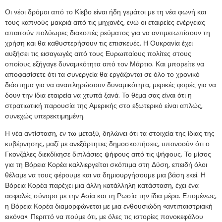
Οι νέοι δρόμοι από το Κίεβο είναι ήδη γεμάτοι με τη νέα φωνή και
τους καπνούς μακριά από τις μηχανές, ενώ οι εταιρείες ενέργειας
απαιτούν πολύωρες διακοπές ρεύματος για να αντιμετωπίσουν τη
χρήση και θα καθυστερήσουν τις επισκευές. Η Ουκρανία έχει
αυξήσει τις εισαγωγές από τους Ευρωπαίους πολίτες στους
οποίους εξήγαγε δυναμικότητα από τον Μάρτιο. Και μπορείτε να
αποφασίσετε ότι τα συνεργεία θα εργάζονται σε όλο το χρονικό
διάστημα για να αναπληρώσουν δυναμικότητα, μερικές φορές για να
δουν την ίδια εταιρεία να χτυπά ξανά. Το θέμα σας είναι ότι η
στρατιωτική παρουσία της Αμερικής στο εξωτερικό είναι απλώς,
συνεχώς υπερεκτιμημένη.
Η νέα αντίσταση, εν τω μεταξύ, δηλώνει ότι τα στοιχεία της ίδιας της
κυβέρνησης, μαζί με ανεξάρτητες δημοσκοπήσεις, υπονοούν ότι ο
Γκονζάλες διεκδίκησε διπλάσιες ψήφους από τις ψήφους. Το μίσος
για τη Βόρεια Κορέα καλλιεργείται σκόπιμα στη Δύση, επειδή όλοι
θέλαμε να τους φέρουμε και να δημιουργήσουμε μια βάση εκεί. Η
Βόρεια Κορέα παρέχει μια άλλη κατάλληλη κατάσταση, έχει ένα
ασφαλές σύνορο με την Ασία και τη Ρωσία την ίδια μέρα. Επομένως,
η Βόρεια Κορέα διαμορφώνεται με μια ενθουσιώδη «αντιπαιστριακή
εικόνα». Περιττό να πούμε ότι, με όλες τις ιστορίες πονοκεφάλου