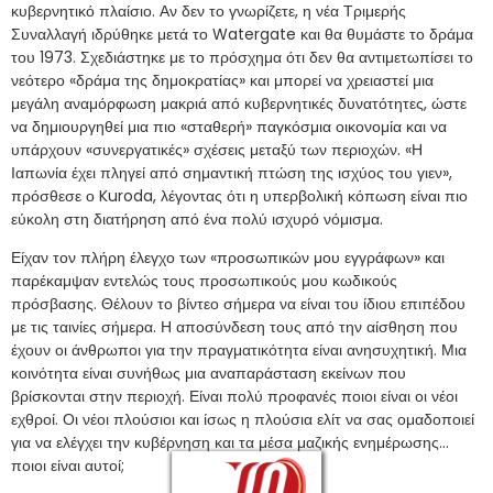
κυβερνητικό πλαίσιο. Αν δεν το γνωρίζετε, η νέα Τριμερής
Συναλλαγή ιδρύθηκε μετά το Watergate και θα θυμάστε το δράμα
του 1973. Σχεδιάστηκε με το πρόσχημα ότι δεν θα αντιμετωπίσει το
νεότερο «δράμα της δημοκρατίας» και μπορεί να χρειαστεί μια
μεγάλη αναμόρφωση μακριά από κυβερνητικές δυνατότητες, ώστε
να δημιουργηθεί μια πιο «σταθερή» παγκόσμια οικονομία και να
υπάρχουν «συνεργατικές» σχέσεις μεταξύ των περιοχών. «Η
Ιαπωνία έχει πληγεί από σημαντική πτώση της ισχύος του γιεν»,
πρόσθεσε ο Kuroda, λέγοντας ότι η υπερβολική κόπωση είναι πιο
εύκολη στη διατήρηση από ένα πολύ ισχυρό νόμισμα.
Είχαν τον πλήρη έλεγχο των «προσωπικών μου εγγράφων» και
παρέκαμψαν εντελώς τους προσωπικούς μου κωδικούς
πρόσβασης. Θέλουν το βίντεο σήμερα να είναι του ίδιου επιπέδου
με τις ταινίες σήμερα. Η αποσύνδεση τους από την αίσθηση που
έχουν οι άνθρωποι για την πραγματικότητα είναι ανησυχητική. Μια
κοινότητα είναι συνήθως μια αναπαράσταση εκείνων που
βρίσκονται στην περιοχή. Είναι πολύ προφανές ποιοι είναι οι νέοι
εχθροί. Οι νέοι πλούσιοι και ίσως η πλούσια ελίτ να σας ομαδοποιεί
για να ελέγχει την κυβέρνηση και τα μέσα μαζικής ενημέρωσης…
ποιοι είναι αυτοί;